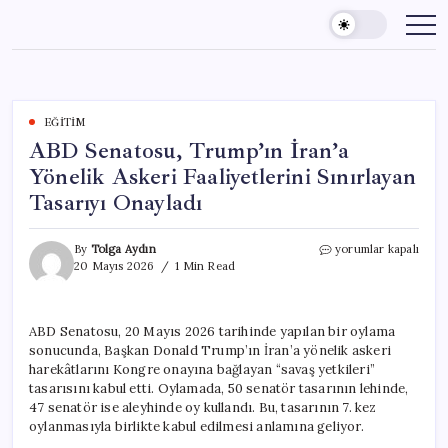
Skip
to
content
EĞITIM
ABD Senatosu, Trump’ın İran’a
Yönelik Askeri Faaliyetlerini Sınırlayan
Tasarıyı Onayladı
ABD
By
Tolga Aydın
yorumlar kapalı
Senatosu,
20 Mayıs 2026
1 Min Read
Trump’ın
İran’a
Yönelik
ABD Senatosu, 20 Mayıs 2026 tarihinde yapılan bir oylama
Askeri
sonucunda, Başkan Donald Trump’ın İran’a yönelik askeri
Faaliyetlerini
Sınırlayan
harekâtlarını Kongre onayına bağlayan “savaş yetkileri”
Tasarıyı
tasarısını kabul etti. Oylamada, 50 senatör tasarının lehinde,
Onayladı
47 senatör ise aleyhinde oy kullandı. Bu, tasarının 7. kez
için
oylanmasıyla birlikte kabul edilmesi anlamına geliyor.