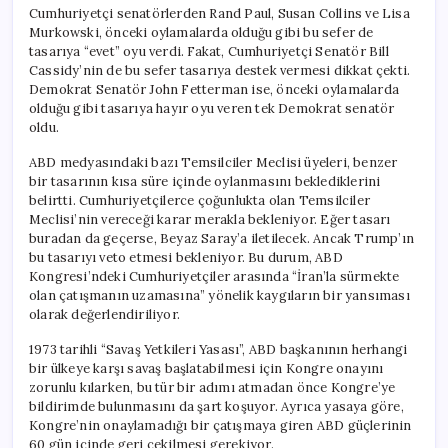
Cumhuriyetçi senatörlerden Rand Paul, Susan Collins ve Lisa
Murkowski, önceki oylamalarda olduğu gibi bu sefer de
tasarıya “evet” oyu verdi. Fakat, Cumhuriyetçi Senatör Bill
Cassidy’nin de bu sefer tasarıya destek vermesi dikkat çekti.
Demokrat Senatör John Fetterman ise, önceki oylamalarda
olduğu gibi tasarıya hayır oyu veren tek Demokrat senatör
oldu.
ABD medyasındaki bazı Temsilciler Meclisi üyeleri, benzer
bir tasarının kısa süre içinde oylanmasını beklediklerini
belirtti. Cumhuriyetçilerce çoğunlukta olan Temsilciler
Meclisi’nin vereceği karar merakla bekleniyor. Eğer tasarı
buradan da geçerse, Beyaz Saray’a iletilecek. Ancak Trump’ın
bu tasarıyı veto etmesi bekleniyor. Bu durum, ABD
Kongresi’ndeki Cumhuriyetçiler arasında “İran’la sürmekte
olan çatışmanın uzamasına” yönelik kaygıların bir yansıması
olarak değerlendiriliyor.
1973 tarihli “Savaş Yetkileri Yasası”, ABD başkanının herhangi
bir ülkeye karşı savaş başlatabilmesi için Kongre onayını
zorunlu kılarken, bu tür bir adımı atmadan önce Kongre’ye
bildirimde bulunmasını da şart koşuyor. Ayrıca yasaya göre,
Kongre’nin onaylamadığı bir çatışmaya giren ABD güçlerinin
60 gün içinde geri çekilmesi gerekiyor.