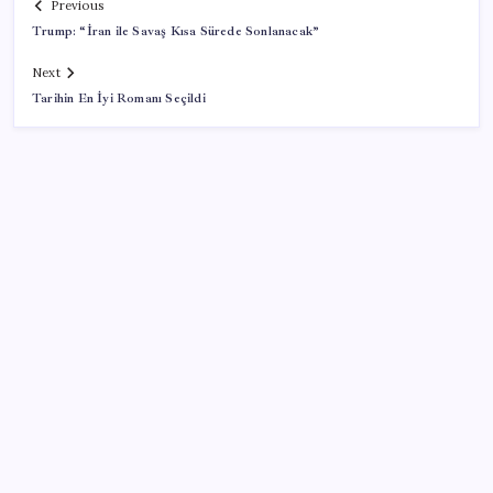
Previous
Trump: “İran ile Savaş Kısa Sürede Sonlanacak”
Next
Tarihin En İyi Romanı Seçildi
SON YAZILAR
ABD, İran bağlantılı kripto para borsasına yaptırım
uyguladı
İş Bankası’nda üst yönetim değişikliği
Adalet Bakanlığı ‘projesi’: Hâkim ve savcılar yapay