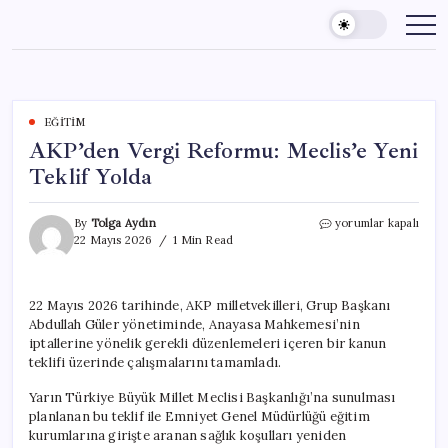
Skip
to
content
EĞITIM
AKP’den Vergi Reformu: Meclis’e Yeni
Teklif Yolda
AKP’den
By
Tolga Aydın
yorumlar kapalı
Vergi
22 Mayıs 2026
1 Min Read
Reformu:
Meclis’e
Yeni
22 Mayıs 2026 tarihinde, AKP milletvekilleri, Grup Başkanı
Teklif
Abdullah Güler yönetiminde, Anayasa Mahkemesi’nin
Yolda
için
iptallerine yönelik gerekli düzenlemeleri içeren bir kanun
teklifi üzerinde çalışmalarını tamamladı.
Yarın Türkiye Büyük Millet Meclisi Başkanlığı’na sunulması
planlanan bu teklif ile Emniyet Genel Müdürlüğü eğitim
kurumlarına girişte aranan sağlık koşulları yeniden