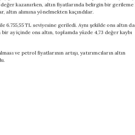
için
değer kazanırken, altın fiyatlarında belirgin bir gerileme
lar, altın alımına yönelmekten kaçındılar.
le 6.755,55 TL seviyesine geriledi. Aynı şekilde ons altın da
on bir ay içinde ons altın, toplamda yüzde 4,73 değer kaybı
ası ve petrol fiyatlarının artışı, yatırımcıların altın
du.