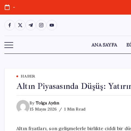
Skip
-
to
content
https://www.facebook.com/
https://twitter.com/
https://t.me/
https://www.instagram.com/
https://youtube.com/
ANA SAYFA
E
HABER
Altın Piyasasında Düşüş: Yatırı
By
Tolga Aydın
15 Mayıs 2026
1 Min Read
Altın fiyatları, son gelişmelerle birlikte ciddi bir