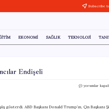
Subscribe t
ĞİTİM
EKONOMİ
SAĞLIK
TEKNOLOJİ
TANI
mcılar Endişeli
Altın
yorumlar kapal
Piyasasında
Düşüş:
Yatırımcılar
Endişeli
 düşüş gösterdi. ABD Başkanı Donald Trump’ın, Çin Başkanı Ş