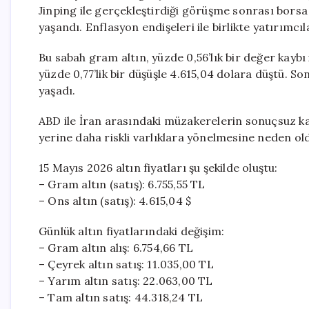
Jinping ile gerçekleştirdiği görüşme sonrası borsa 
yaşandı. Enflasyon endişeleri ile birlikte yatırımcı
Bu sabah gram altın, yüzde 0,56’lık bir değer kaybı i
yüzde 0,77’lik bir düşüşle 4.615,04 dolara düştü. S
yaşadı.
ABD ile İran arasındaki müzakerelerin sonuçsuz kalm
yerine daha riskli varlıklara yönelmesine neden ol
15 Mayıs 2026 altın fiyatları şu şekilde oluştu:
– Gram altın (satış): 6.755,55 TL
– Ons altın (satış): 4.615,04 $
Günlük altın fiyatlarındaki değişim:
– Gram altın alış: 6.754,66 TL
– Çeyrek altın satış: 11.035,00 TL
– Yarım altın satış: 22.063,00 TL
– Tam altın satış: 44.318,24 TL