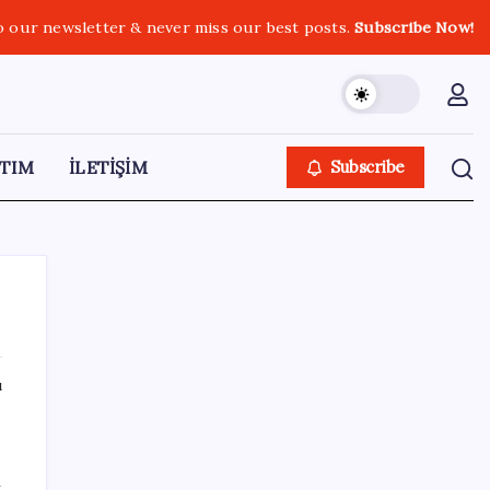
o our newsletter & never miss our best posts.
Subscribe Now!
TIM
İLETİŞİM
Subscribe
ı
SON YAZILAR
Sinem Dedetaş, Sibel Tan Çetinkaya’yı
i
tebrik etti