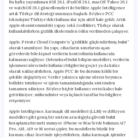
Bu hafta yayımlanan iOS 26.1, iPadOS 26.1, macOS Tahoe 26.1
ve watchOS 26.1 güncellemeleri ile birlikte Apple Intelligence
artık Türkçe dil desteği sunmaya başladı. Böylece PCC
teknolojisi Türkiye’deki kullanıcılar için aktif hale geldi. Artık
Apple ekosistemindeki yapay zekâ özellikleri, Türkçe olarak
kullanılabilirken gizlilik ilkelerinden ödün verilmeden çalışıyor.
Apple, Private Cloud Compute’u “gizlilikle güçlendirilmiş bulut”
olarak tanımlıyor. Bu yapı, cihazların sınırlarını aşan
görevlerde bile kişisel verilerin kontrolünün kullanıcıda
kalmasını sağlıyor. Geleneksel bulut bilişim modelleri, verilerin
işlenmesi sürecinde kullanıcı bilgilerini geçici ya da kalıcı
olarak saklayabilirken, Apple PCC ile bu durumu köklü bir
şekilde değiştiriyor. Veriler yalnızca işleme süresi boyunca
bellekte tutuluyor ve işlem tamamlandığında sistemden
tamamen siliniyor. Böylece hiçbir kullanıcı verisi kalıcı hale
getirilmiyor; mühendisler veya üçüncü taraflar bu bilgilere
erişemiyor.
Apple Intelligence, karmaşık dil modelleri (LLM) ve difüzyon
modelleri gibi geniş bir sistem aracılığıyla güvenli bulut
hesaplama hizmeti sunuyor. iPhone ve Mac’lerde bulunan A17
Pro, A18, A19 ve M serisi çipler, bu modellerin büyük bir
kısmını cihaz üzerinde işleyebilirken, daha karmaşık işlemler