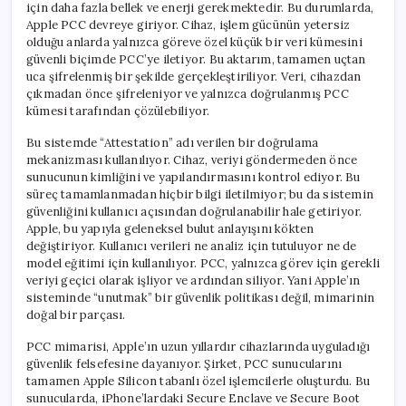
için daha fazla bellek ve enerji gerekmektedir. Bu durumlarda,
Apple PCC devreye giriyor. Cihaz, işlem gücünün yetersiz
olduğu anlarda yalnızca göreve özel küçük bir veri kümesini
güvenli biçimde PCC’ye iletiyor. Bu aktarım, tamamen uçtan
uca şifrelenmiş bir şekilde gerçekleştiriliyor. Veri, cihazdan
çıkmadan önce şifreleniyor ve yalnızca doğrulanmış PCC
kümesi tarafından çözülebiliyor.
Bu sistemde “Attestation” adı verilen bir doğrulama
mekanizması kullanılıyor. Cihaz, veriyi göndermeden önce
sunucunun kimliğini ve yapılandırmasını kontrol ediyor. Bu
süreç tamamlanmadan hiçbir bilgi iletilmiyor; bu da sistemin
güvenliğini kullanıcı açısından doğrulanabilir hale getiriyor.
Apple, bu yapıyla geleneksel bulut anlayışını kökten
değiştiriyor. Kullanıcı verileri ne analiz için tutuluyor ne de
model eğitimi için kullanılıyor. PCC, yalnızca görev için gerekli
veriyi geçici olarak işliyor ve ardından siliyor. Yani Apple’ın
sisteminde “unutmak” bir güvenlik politikası değil, mimarinin
doğal bir parçası.
PCC mimarisi, Apple’ın uzun yıllardır cihazlarında uyguladığı
güvenlik felsefesine dayanıyor. Şirket, PCC sunucularını
tamamen Apple Silicon tabanlı özel işlemcilerle oluşturdu. Bu
sunucularda, iPhone’lardaki Secure Enclave ve Secure Boot