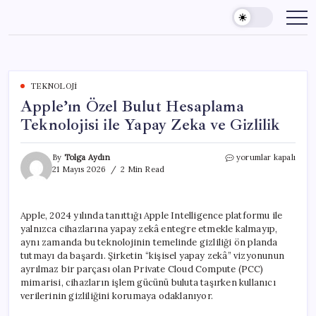
Skip
to
content
TEKNOLOJI
Apple’ın Özel Bulut Hesaplama
Teknolojisi ile Yapay Zeka ve Gizlilik
Apple’ın
By
Tolga Aydın
yorumlar kapalı
Özel
21 Mayıs 2026
2 Min Read
Bulut
Hesaplama
Teknolojisi
Apple, 2024 yılında tanıttığı Apple Intelligence platformu ile
ile
yalnızca cihazlarına yapay zekâ entegre etmekle kalmayıp,
Yapay
Zeka
aynı zamanda bu teknolojinin temelinde gizliliği ön planda
ve
tutmayı da başardı. Şirketin “kişisel yapay zekâ” vizyonunun
Gizlilik
ayrılmaz bir parçası olan Private Cloud Compute (PCC)
için
mimarisi, cihazların işlem gücünü buluta taşırken kullanıcı
verilerinin gizliliğini korumaya odaklanıyor.