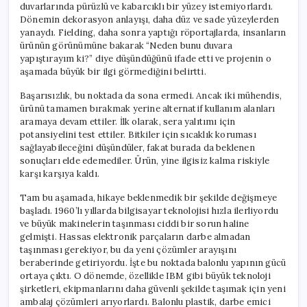
duvarlarında pürüzlü ve kabarcıklı bir yüzey istemiyorlardı.
Dönemin dekorasyon anlayışı, daha düz ve sade yüzeylerden
yanaydı. Fielding, daha sonra yaptığı röportajlarda, insanların
ürünün görünümüne bakarak “Neden bunu duvara
yapıştırayım ki?” diye düşündüğünü ifade etti ve projenin o
aşamada büyük bir ilgi görmediğini belirtti.
Başarısızlık, bu noktada da sona ermedi. Ancak iki mühendis,
ürünü tamamen bırakmak yerine alternatif kullanım alanları
aramaya devam ettiler. İlk olarak, sera yalıtımı için
potansiyelini test ettiler. Bitkiler için sıcaklık koruması
sağlayabileceğini düşündüler, fakat burada da beklenen
sonuçları elde edemediler. Ürün, yine ilgisiz kalma riskiyle
karşı karşıya kaldı.
Tam bu aşamada, hikaye beklenmedik bir şekilde değişmeye
başladı. 1960’lı yıllarda bilgisayar teknolojisi hızla ilerliyordu
ve büyük makinelerin taşınması ciddi bir sorun haline
gelmişti. Hassas elektronik parçaların darbe almadan
taşınması gerekiyor, bu da yeni çözümler arayışını
beraberinde getiriyordu. İşte bu noktada balonlu yapının gücü
ortaya çıktı. O dönemde, özellikle IBM gibi büyük teknoloji
şirketleri, ekipmanlarını daha güvenli şekilde taşımak için yeni
ambalaj çözümleri arıyorlardı. Balonlu plastik, darbe emici