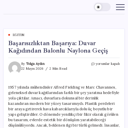
Skip
to
content
EĞITIM
Başarısızlıktan Başarıya: Duvar
Kağıdından Balonlu Naylona Geçiş
Başarısızlıktan
By
Tolga Aydın
yorumlar kapalı
Başarıya:
22 Mayıs 2026
2 Min Read
Duvar
Kağıdından
Balonlu
1957 yılında mühendisler Alfred Fielding ve Marc Chavannes,
Naylona
geleneksel duvar kağıtlarından farklı bir şey yaratma hedefiyle
Geçiş
için
yola çıktılar. Amacı, duvarlara dokunsal bir derinlik
kazandıran modern bir yüzey tasarımıydı. Plastik perdeleri
bir araya getirerek hava kabarcıklarıyla dolu üç boyutlu bir
yapı geliştirdiler. O dönemde yenilikçi bir fikir olarak görülen
bu tasarım, evlerde estetik bir dönüşüm yaratabileceği
düşünülüyordu. Ancak, beklenen ilgi bir türlü gelmedi. İnsanlar,