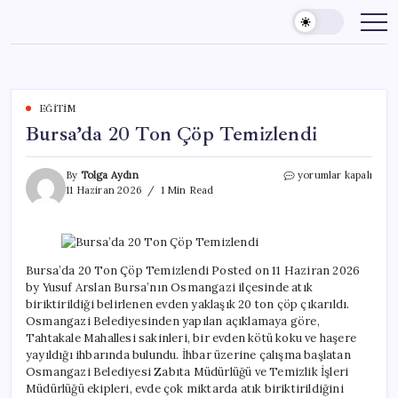
Skip
to
content
EĞITIM
Bursa’da 20 Ton Çöp Temizlendi
Bursa’da
By
Tolga Aydın
yorumlar kapalı
20
11 Haziran 2026
1 Min Read
Ton
Çöp
Temizlendi
için
Bursa’da 20 Ton Çöp Temizlendi Posted on 11 Haziran 2026
by Yusuf Arslan Bursa’nın Osmangazi ilçesinde atık
biriktirildiği belirlenen evden yaklaşık 20 ton çöp çıkarıldı.
Osmangazi Belediyesinden yapılan açıklamaya göre,
Tahtakale Mahallesi sakinleri, bir evden kötü koku ve haşere
yayıldığı ihbarında bulundu. İhbar üzerine çalışma başlatan
Osmangazi Belediyesi Zabıta Müdürlüğü ve Temizlik İşleri
Müdürlüğü ekipleri, evde çok miktarda atık biriktirildiğini