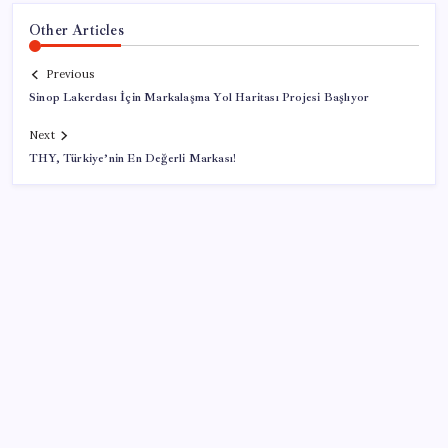
Other Articles
Previous
Sinop Lakerdası İçin Markalaşma Yol Haritası Projesi Başlıyor
Next
THY, Türkiye’nin En Değerli Markası!
SON YAZILAR
YÖKDİL/2 pazar günü yapılacak