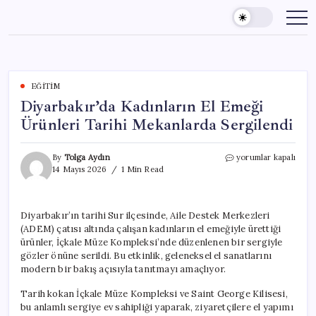
Skip
to
content
EĞITIM
Diyarbakır’da Kadınların El Emeği
Ürünleri Tarihi Mekanlarda Sergilendi
Diyarbakır’da
By
Tolga Aydın
yorumlar kapalı
Kadınların
14 Mayıs 2026
1 Min Read
El
Emeği
Ürünleri
Diyarbakır’ın tarihi Sur ilçesinde, Aile Destek Merkezleri
Tarihi
(ADEM) çatısı altında çalışan kadınların el emeğiyle ürettiği
Mekanlarda
Sergilendi
ürünler, İçkale Müze Kompleksi’nde düzenlenen bir sergiyle
için
gözler önüne serildi. Bu etkinlik, geleneksel el sanatlarını
modern bir bakış açısıyla tanıtmayı amaçlıyor.
Tarih kokan İçkale Müze Kompleksi ve Saint George Kilisesi,
bu anlamlı sergiye ev sahipliği yaparak, ziyaretçilere el yapımı