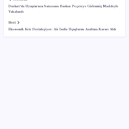
Dazkırı’da Uyuşturucu Satıcısına Baskın: Peçeteye Gizlenmiş Maddeyle
Yakalandı
Next
Ekonomik Kriz Derinleşiyor: Air India Uçuşlarını Azaltma Kararı Aldı
SON YAZILAR
Honor Magic V6 Türkiye’de: İşte Fiyatı ve Özellikleri
Sinem Dedetaş, Sibel Tan Çetinkaya’yı tebrik etti
YENİ Parti, Isparta’da 10 ilçede teşkilatlanma sürecini