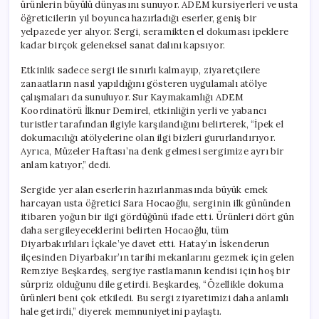
ürünlerin büyülü dünyasını sunuyor. ADEM kursiyerleri ve usta
öğreticilerin yıl boyunca hazırladığı eserler, geniş bir
yelpazede yer alıyor. Sergi, seramikten el dokuması ipeklere
kadar birçok geleneksel sanat dalını kapsıyor.
Etkinlik sadece sergi ile sınırlı kalmayıp, ziyaretçilere
zanaatların nasıl yapıldığını gösteren uygulamalı atölye
çalışmaları da sunuluyor. Sur Kaymakamlığı ADEM
Koordinatörü İlknur Demirel, etkinliğin yerli ve yabancı
turistler tarafından ilgiyle karşılandığını belirterek, “İpek el
dokumacılığı atölyelerine olan ilgi bizleri gururlandırıyor.
Ayrıca, Müzeler Haftası’na denk gelmesi sergimize ayrı bir
anlam katıyor,” dedi.
Sergide yer alan eserlerin hazırlanmasında büyük emek
harcayan usta öğretici Sara Hocaoğlu, serginin ilk gününden
itibaren yoğun bir ilgi gördüğünü ifade etti. Ürünleri dört gün
daha sergileyeceklerini belirten Hocaoğlu, tüm
Diyarbakırlıları İçkale’ye davet etti. Hatay’ın İskenderun
ilçesinden Diyarbakır’ın tarihi mekanlarını gezmek için gelen
Remziye Beşkardeş, sergiye rastlamanın kendisi için hoş bir
sürpriz olduğunu dile getirdi. Beşkardeş, “Özellikle dokuma
ürünleri beni çok etkiledi. Bu sergi ziyaretimizi daha anlamlı
hale getirdi,” diyerek memnuniyetini paylaştı.