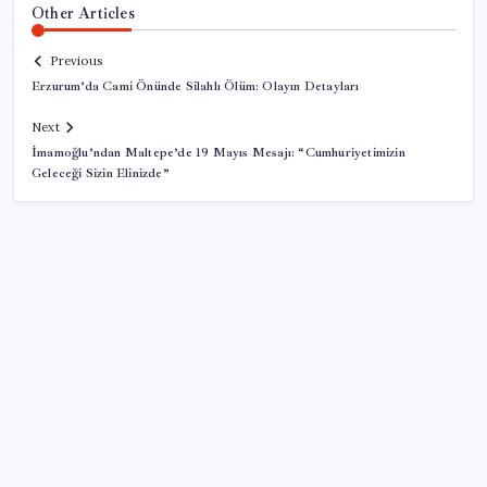
Other Articles
Previous
Erzurum’da Cami Önünde Silahlı Ölüm: Olayın Detayları
Next
İmamoğlu’ndan Maltepe’de 19 Mayıs Mesajı: “Cumhuriyetimizin
Geleceği Sizin Elinizde”
SON YAZILAR
Sinem Dedetaş, Sibel Tan Çetinkaya’yı tebrik etti