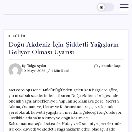
Skip
to
content
EĞITIM
Doğu Akdeniz İçin Şiddetli Yağışların
Geliyor Olması Uyarısı
Doğu
By
Tolga Aydın
yorumlar kapalı
Akdeniz
20 Mayıs 2026
1 Min Read
İçin
Şiddetli
Yağışların
Meteoroloji Genel Müdürlüğü’nden gelen son bilgilere göre,
Geliyor
yarın sabah saatlerinden itibaren Doğu Akdeniz bölgesinde
Olması
Uyarısı
önemli yağışlar bekleniyor. Yapılan açıklamaya göre, Mersin,
için
Adana, Osmaniye, Hatay ve Kahramanmaraş çevrelerinde
yerel olarak kuvvetli yağışların meydana geleceği öngörülüyor.
Özellikle Adana’nın kuzey ve doğu kesimleri,
Kahramanmaraş’ın batısı ile Hatay ve Osmaniye çevrelerinde
ise çok kuvvetli ve şiddetli sağanakların etkili olacağı ifade