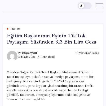
Skip
to
content
EĞITIM
Eğitim Başkanının Eşinin TikTok
Paylaşımı Yüzünden 313 Bin Lira Ceza
Eğitim
By
Tolga Aydın
yorumlar kapalı
Başkanının
15 Mayıs 2026
1 Min Read
Eşinin
TikTok
Paylaşımı
Yeniden Doğuş Partisi Genel Başkanı Muhammed Dursun
Yüzünden
Bulut’un eşi İhya Bulut’un sosyal medya paylaşımı, ciddi bir
313
Bin
tartışmayı beraberinde getirdi. TikTok’ta paylaşılan
Lira
görüntülerde, parti logolarıyla donatılmış bir aracın, trafik
Ceza
kurallarına aykırı olarak çakar sistemiyle hareket ettiği
için
görüldü. Bu durum, emniyet güçlerinin dikkatini çekti ve
hemen inceleme başlatıldı.