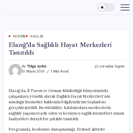
Skip
to
content
EĞITIM
SAĞLIK
Elazığ’da Sağlıklı Hayat Merkezleri
Tanıtıldı
Elazığ’da
By
Tolga Aydın
yorumlar kapalı
Sağlıklı
13 Mayıs 2026
1 Min Read
Hayat
Merkezleri
Tanıtıldı
Elazığ’da, İl Tarım ve Orman Müdürlüğü bünyesindeki
için
çalışanlara yönelik olarak Sağlıklı Hayat Merkezleri’nin
sunduğu hizmetler hakkında bilgilendirme toplantısı
gerçekleştirildi. Bu etkinlikte, katılımcılara merkezlerin
sağlıklı yaşamı teşvik eden ve koruyucu sağlık hizmetleri sunan
faaliyetleri detaylı bir şekilde tanıtıldı.
Programda, beslenme danışmanlığı, fiziksel aktivite