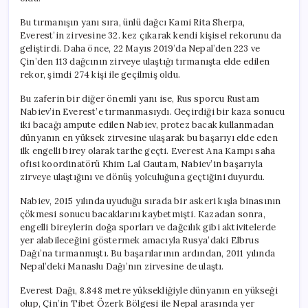
Bu tırmanışın yanı sıra, ünlü dağcı Kami Rita Sherpa,
Everest’in zirvesine 32. kez çıkarak kendi kişisel rekorunu da
geliştirdi. Daha önce, 22 Mayıs 2019’da Nepal’den 223 ve
Çin’den 113 dağcının zirveye ulaştığı tırmanışta elde edilen
rekor, şimdi 274 kişi ile geçilmiş oldu.
Bu zaferin bir diğer önemli yanı ise, Rus sporcu Rustam
Nabiev’in Everest’e tırmanmasıydı. Geçirdiği bir kaza sonucu
iki bacağı ampute edilen Nabiev, protez bacak kullanmadan
dünyanın en yüksek zirvesine ulaşarak bu başarıyı elde eden
ilk engelli birey olarak tarihe geçti. Everest Ana Kampı saha
ofisi koordinatörü Khim Lal Gautam, Nabiev’in başarıyla
zirveye ulaştığını ve dönüş yolculuğuna geçtiğini duyurdu.
Nabiev, 2015 yılında uyuduğu sırada bir askeri kışla binasının
çökmesi sonucu bacaklarını kaybetmişti. Kazadan sonra,
engelli bireylerin doğa sporları ve dağcılık gibi aktivitelerde
yer alabileceğini göstermek amacıyla Rusya’daki Elbrus
Dağı’na tırmanmıştı. Bu başarılarının ardından, 2011 yılında
Nepal’deki Manaslu Dağı’nın zirvesine de ulaştı.
Everest Dağı, 8.848 metre yüksekliğiyle dünyanın en yükseği
olup, Çin’in Tibet Özerk Bölgesi ile Nepal arasında yer