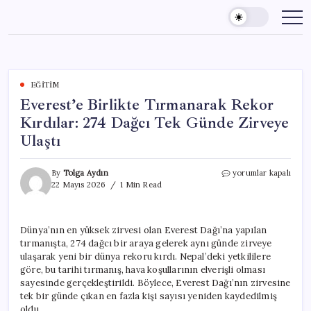
Skip
to
content
EĞITIM
Everest’e Birlikte Tırmanarak Rekor
Kırdılar: 274 Dağcı Tek Günde Zirveye
Ulaştı
Everest’e
By
Tolga Aydın
yorumlar kapalı
Birlikte
22 Mayıs 2026
1 Min Read
Tırmanarak
Rekor
Kırdılar:
Dünya’nın en yüksek zirvesi olan Everest Dağı’na yapılan
274
tırmanışta, 274 dağcı bir araya gelerek aynı günde zirveye
Dağcı
Tek
ulaşarak yeni bir dünya rekoru kırdı. Nepal’deki yetkililere
Günde
göre, bu tarihi tırmanış, hava koşullarının elverişli olması
Zirveye
sayesinde gerçekleştirildi. Böylece, Everest Dağı’nın zirvesine
Ulaştı
tek bir günde çıkan en fazla kişi sayısı yeniden kaydedilmiş
için
oldu.