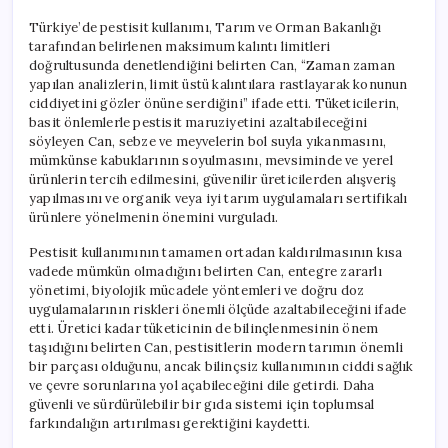
Türkiye’de pestisit kullanımı, Tarım ve Orman Bakanlığı
tarafından belirlenen maksimum kalıntı limitleri
doğrultusunda denetlendiğini belirten Can, “Zaman zaman
yapılan analizlerin, limit üstü kalıntılara rastlayarak konunun
ciddiyetini gözler önüne serdiğini” ifade etti. Tüketicilerin,
basit önlemlerle pestisit maruziyetini azaltabileceğini
söyleyen Can, sebze ve meyvelerin bol suyla yıkanmasını,
mümkünse kabuklarının soyulmasını, mevsiminde ve yerel
ürünlerin tercih edilmesini, güvenilir üreticilerden alışveriş
yapılmasını ve organik veya iyi tarım uygulamaları sertifikalı
ürünlere yönelmenin önemini vurguladı.
Pestisit kullanımının tamamen ortadan kaldırılmasının kısa
vadede mümkün olmadığını belirten Can, entegre zararlı
yönetimi, biyolojik mücadele yöntemleri ve doğru doz
uygulamalarının riskleri önemli ölçüde azaltabileceğini ifade
etti. Üretici kadar tüketicinin de bilinçlenmesinin önem
taşıdığını belirten Can, pestisitlerin modern tarımın önemli
bir parçası olduğunu, ancak bilinçsiz kullanımının ciddi sağlık
ve çevre sorunlarına yol açabileceğini dile getirdi. Daha
güvenli ve sürdürülebilir bir gıda sistemi için toplumsal
farkındalığın artırılması gerektiğini kaydetti.