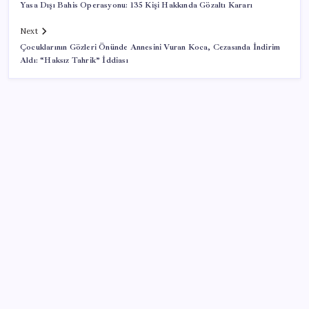
Yasa Dışı Bahis Operasyonu: 135 Kişi Hakkında Gözaltı Kararı
Next
Çocuklarının Gözleri Önünde Annesini Vuran Koca, Cezasında İndirim
Aldı: “Haksız Tahrik” İddiası
SON YAZILAR
Sinem Dedetaş, Sibel Tan Çetinkaya’yı tebrik etti
YENİ Parti, Isparta’da 10 ilçede teşkilatlanma sürecini
tamamladı
Deutsche Bank’tan altın tahmini: Yıl sonu 4.700 dolar