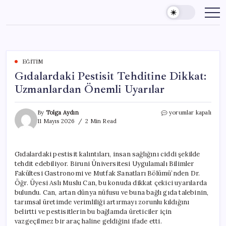
Skip
to
content
EĞITIM
Gıdalardaki Pestisit Tehditine Dikkat:
Uzmanlardan Önemli Uyarılar
Gıdalardaki
By
Tolga Aydın
yorumlar kapalı
Pestisit
11 Mayıs 2026
2 Min Read
Tehditine
Dikkat:
Uzmanlardan
Gıdalardaki pestisit kalıntıları, insan sağlığını ciddi şekilde
Önemli
tehdit edebiliyor. Biruni Üniversitesi Uygulamalı Bilimler
Uyarılar
için
Fakültesi Gastronomi ve Mutfak Sanatları Bölümü’nden Dr.
Öğr. Üyesi Aslı Muslu Can, bu konuda dikkat çekici uyarılarda
bulundu. Can, artan dünya nüfusu ve buna bağlı gıda talebinin,
tarımsal üretimde verimliliği artırmayı zorunlu kıldığını
belirtti ve pestisitlerin bu bağlamda üreticiler için
vazgeçilmez bir araç haline geldiğini ifade etti.