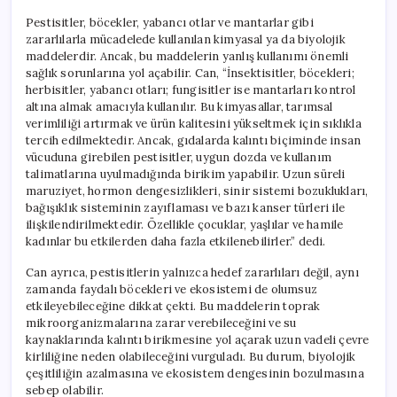
Pestisitler, böcekler, yabancı otlar ve mantarlar gibi
zararlılarla mücadelede kullanılan kimyasal ya da biyolojik
maddelerdir. Ancak, bu maddelerin yanlış kullanımı önemli
sağlık sorunlarına yol açabilir. Can, “İnsektisitler, böcekleri;
herbisitler, yabancı otları; fungisitler ise mantarları kontrol
altına almak amacıyla kullanılır. Bu kimyasallar, tarımsal
verimliliği artırmak ve ürün kalitesini yükseltmek için sıklıkla
tercih edilmektedir. Ancak, gıdalarda kalıntı biçiminde insan
vücuduna girebilen pestisitler, uygun dozda ve kullanım
talimatlarına uyulmadığında birikim yapabilir. Uzun süreli
maruziyet, hormon dengesizlikleri, sinir sistemi bozuklukları,
bağışıklık sisteminin zayıflaması ve bazı kanser türleri ile
ilişkilendirilmektedir. Özellikle çocuklar, yaşlılar ve hamile
kadınlar bu etkilerden daha fazla etkilenebilirler.” dedi.
Can ayrıca, pestisitlerin yalnızca hedef zararlıları değil, aynı
zamanda faydalı böcekleri ve ekosistemi de olumsuz
etkileyebileceğine dikkat çekti. Bu maddelerin toprak
mikroorganizmalarına zarar verebileceğini ve su
kaynaklarında kalıntı birikmesine yol açarak uzun vadeli çevre
kirliliğine neden olabileceğini vurguladı. Bu durum, biyolojik
çeşitliliğin azalmasına ve ekosistem dengesinin bozulmasına
sebep olabilir.