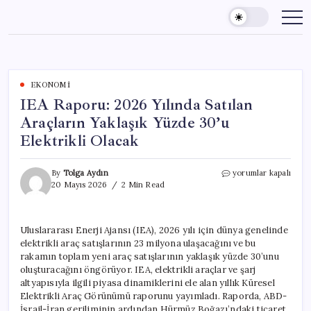
Skip
to
content
EKONOMI
IEA Raporu: 2026 Yılında Satılan
Araçların Yaklaşık Yüzde 30’u
Elektrikli Olacak
IEA
By
Tolga Aydın
yorumlar kapalı
Raporu:
20 Mayıs 2026
2 Min Read
2026
Yılında
Satılan
Uluslararası Enerji Ajansı (IEA), 2026 yılı için dünya genelinde
Araçların
elektrikli araç satışlarının 23 milyona ulaşacağını ve bu
Yaklaşık
Yüzde
rakamın toplam yeni araç satışlarının yaklaşık yüzde 30’unu
30’u
oluşturacağını öngörüyor. IEA, elektrikli araçlar ve şarj
Elektrikli
altyapısıyla ilgili piyasa dinamiklerini ele alan yıllık Küresel
Olacak
Elektrikli Araç Görünümü raporunu yayımladı. Raporda, ABD-
için
İsrail-İran geriliminin ardından Hürmüz Boğazı’ndaki ticaret