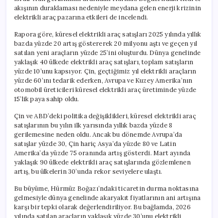
akışının duraklaması nedeniyle meydana gelen enerji krizinin
elektrikli araç pazarına etkileri de incelendi.
Rapora göre, küresel elektrikli araç satışları 2025 yılında yıllık
bazda yüzde 20 artış göstererek 20 milyonu aştı ve geçen yıl
satılan yeni araçların yüzde 25’ini oluşturdu. Dünya genelinde
yaklaşık 40 ülkede elektrikli araç satışları, toplam satışların
yüzde 10’unu kapsıyor. Çin, geçtiğimiz yıl elektrikli araçların
yüzde 60’ını tedarik ederken, Avrupa ve Kuzey Amerika’nın
otomobil üreticileri küresel elektrikli araç üretiminde yüzde
15’lik paya sahip oldu.
Çin ve ABD’deki politika değişiklikleri, küresel elektrikli araç
satışlarının bu yılın ilk yarısında yıllık bazda yüzde 8
gerilemesine neden oldu. Ancak bu dönemde Avrupa’da
satışlar yüzde 30, Çin hariç Asya’da yüzde 80 ve Latin
Amerika’da yüzde 75 oranında artış gösterdi. Mart ayında
yaklaşık 90 ülkede elektrikli araç satışlarında gözlemlenen
artış, bu ülkelerin 30’unda rekor seviyelere ulaştı.
Bu büyüme, Hürmüz Boğazı’ndaki ticaretin durma noktasına
gelmesiyle dünya genelinde akaryakıt fiyatlarının ani artışına
karşı bir tepki olarak değerlendiriliyor. Bu bağlamda, 2026
yılında satılan araçların yaklaşık yüzde 30’unu elektrikli