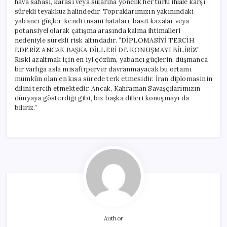
hava sahası, karası veya sularına yönelik her türlü ihlale karşı
sürekli teyakkuz halindedir. Topraklarımızın yakınındaki
yabancı güçler; kendi insani hataları, basit kazalar veya
potansiyel olarak çatışma arasında kalma ihtimalleri
nedeniyle sürekli risk altındadır. “DİPLOMASİYİ TERCİH
EDERİZ ANCAK BAŞKA DİLLERİ DE KONUŞMAYI BİLİRİZ”
Riski azaltmak için en iyi çözüm, yabancı güçlerin, düşmanca
bir varlığa asla misafirperver davranmayacak bu ortamı
mümkün olan en kısa sürede terk etmesidir. İran diplomasinin
dilini tercih etmektedir. Ancak, Kahraman Savaşçılarımızın
dünyaya gösterdiği gibi, biz başka dilleri konuşmayı da
biliriz.”
Author