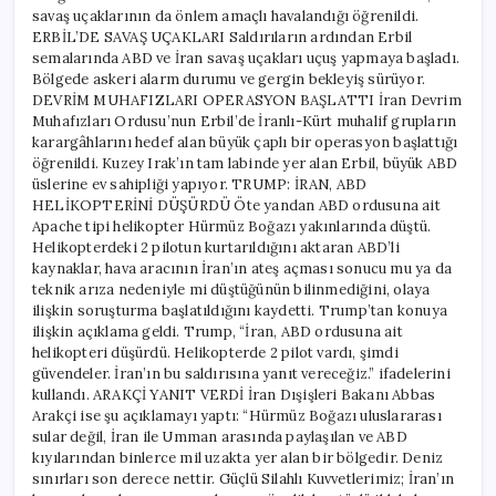
savaş uçaklarının da önlem amaçlı havalandığı öğrenildi.
ERBİL’DE SAVAŞ UÇAKLARI Saldırıların ardından Erbil
semalarında ABD ve İran savaş uçakları uçuş yapmaya başladı.
Bölgede askeri alarm durumu ve gergin bekleyiş sürüyor.
DEVRİM MUHAFIZLARI OPERASYON BAŞLATTI İran Devrim
Muhafızları Ordusu’nun Erbil’de İranlı-Kürt muhalif grupların
karargâhlarını hedef alan büyük çaplı bir operasyon başlattığı
öğrenildi. Kuzey Irak’ın tam labinde yer alan Erbil, büyük ABD
üslerine ev sahipliği yapıyor. TRUMP: İRAN, ABD
HELİKOPTERİNİ DÜŞÜRDÜ Öte yandan ABD ordusuna ait
Apache tipi helikopter Hürmüz Boğazı yakınlarında düştü.
Helikopterdeki 2 pilotun kurtarıldığını aktaran ABD’li
kaynaklar, hava aracının İran’ın ateş açması sonucu mu ya da
teknik arıza nedeniyle mi düştüğünün bilinmediğini, olaya
ilişkin soruşturma başlatıldığını kaydetti. Trump’tan konuya
ilişkin açıklama geldi. Trump, “İran, ABD ordusuna ait
helikopteri düşürdü. Helikopterde 2 pilot vardı, şimdi
güvendeler. İran’ın bu saldırısına yanıt vereceğiz.” ifadelerini
kullandı. ARAKÇİ YANIT VERDİ İran Dışişleri Bakanı Abbas
Arakçi ise şu açıklamayı yaptı: “Hürmüz Boğazı uluslararası
sular değil, İran ile Umman arasında paylaşılan ve ABD
kıyılarından binlerce mil uzakta yer alan bir bölgedir. Deniz
sınırları son derece nettir. Güçlü Silahlı Kuvvetlerimiz; İran’ın