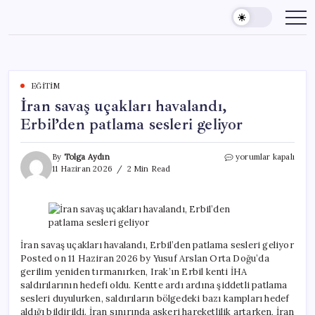
Skip
to
content
EĞITIM
İran savaş uçakları havalandı,
Erbil’den patlama sesleri geliyor
İran
By
Tolga Aydın
yorumlar kapalı
savaş
11 Haziran 2026
2 Min Read
uçakları
havalandı,
Erbil’den
patlama
sesleri
geliyor
İran savaş uçakları havalandı, Erbil’den patlama sesleri geliyor
için
Posted on 11 Haziran 2026 by Yusuf Arslan Orta Doğu’da
gerilim yeniden tırmanırken, Irak’ın Erbil kenti İHA
saldırılarının hedefi oldu. Kentte ardı ardına şiddetli patlama
sesleri duyulurken, saldırıların bölgedeki bazı kampları hedef
aldığı bildirildi. İran sınırında askeri hareketlilik artarken, İran