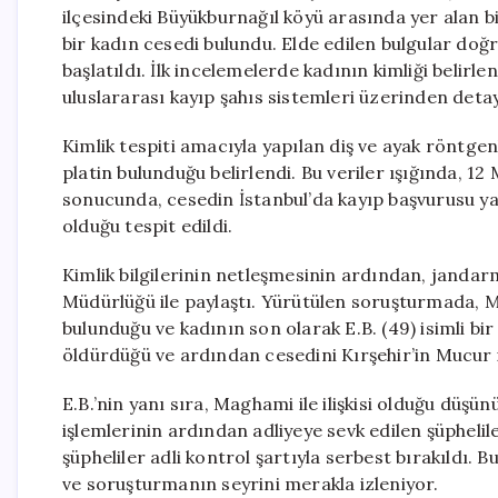
ilçesindeki Büyükburnağıl köyü arasında yer alan b
bir kadın cesedi bulundu. Elde edilen bulgular doğ
başlatıldı. İlk incelemelerde kadının kimliği belirl
uluslararası kayıp şahıs sistemleri üzerinden detay
Kimlik tespiti amacıyla yapılan diş ve ayak röntgen
platin bulunduğu belirlendi. Bu veriler ışığında, 12 
sonucunda, cesedin İstanbul’da kayıp başvurusu 
olduğu tespit edildi.
Kimlik bilgilerinin netleşmesinin ardından, jandarm
Müdürlüğü ile paylaştı. Yürütülen soruşturmada, M
bulunduğu ve kadının son olarak E.B. (49) isimli bir
öldürdüğü ve ardından cesedini Kırşehir’in Mucur il
E.B.’nin yanı sıra, Maghami ile ilişkisi olduğu düşün
işlemlerinin ardından adliyeye sevk edilen şüpheli
şüpheliler adli kontrol şartıyla serbest bırakıldı.
ve soruşturmanın seyrini merakla izleniyor.