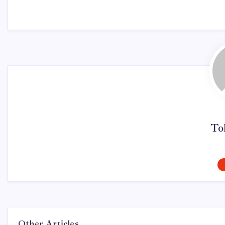
To
Other Articles