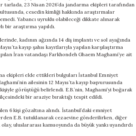
için
ir tarlada, 23 Nisan 2026’da jandarma ekipleri tarafından
rultusunda, cesedin kimliği hakkında araştırmalar
enemedi. Yabancı uyruklu olabileceği dikkate alınarak
lı bir araştırma yapıldı.
lerinde, kadının ağzında 14 diş implantı ve sol ayağında
Mayıs’ta kayıp şahıs kayıtlarıyla yapılan karşılaştırma
yapılan İran vatandaşı Farkhondeh Ghaem Maghami’ye ait
a ekipleri elde ettikleri bulguları İstanbul Emniyet
aghami’nin ailesinin 12 Mayıs’ta kayıp başvurusunda
 kişiyle görüştüğü belirlendi. E.B.’nin, Maghami’yi boğarak
çesindeki bir araziye bıraktığı tespit edildi.
ülen 6 kişi gözaltına alındı. İstanbul’daki emniyet
lerden E.B. tutuklanarak cezaevine gönderilirken, diğer
 Bu olay, uluslararası kamuoyunda da büyük yankı uyandırdı