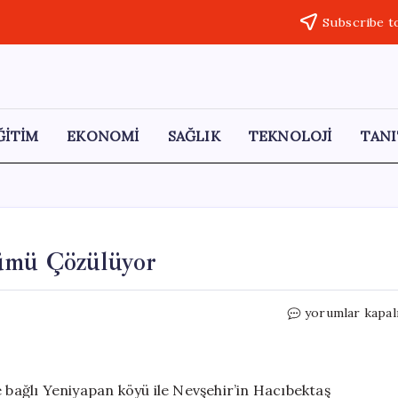
Subscribe t
ĞİTİM
EKONOMİ
SAĞLIK
TEKNOLOJİ
TANI
lümü Çözülüyor
İranlı
yorumlar kapal
Maghami’nin
Gizemli
Ölümü
Çözülüyor
e bağlı Yeniyapan köyü ile Nevşehir’in Hacıbektaş