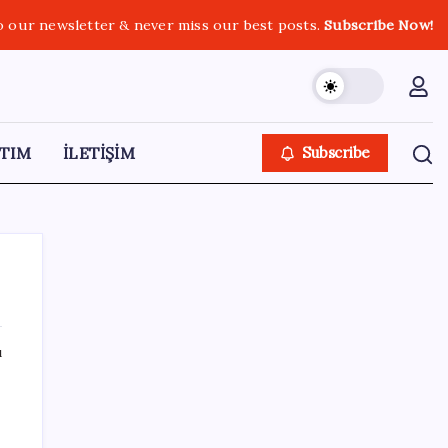
o our newsletter & never miss our best posts.
Subscribe Now!
TIM
İLETİŞİM
Subscribe
ı
SON YAZILAR
ABD, İran bağlantılı kripto para borsasına
yaptırım uyguladı