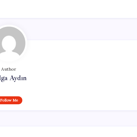
Author
lga Aydın
Follow Me