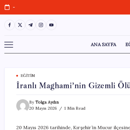
Skip
-
to
content
https://www.facebook.com/
https://twitter.com/
https://t.me/
https://www.instagram.com/
https://youtube.com/
ANA SAYFA
E
EĞITIM
İranlı Maghami’nin Gizemli Ö
By
Tolga Aydın
20 Mayıs 2026
1 Min Read
20 Mayıs 2026 tarihinde, Kırşehir’in Mucur ilçesin