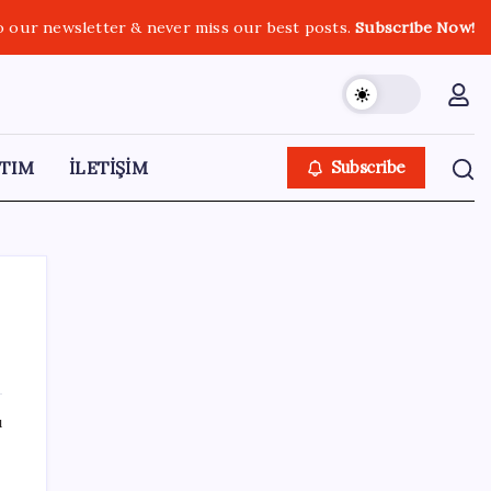
o our newsletter & never miss our best posts.
Subscribe Now!
TIM
İLETİŞİM
Subscribe
SON YAZILAR
ı
‘Uzay’a ayrılan AR-GE bütçesi 10 yılda 107
kat arttı