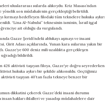
Filosu’na
neleri uluslararası sularda alıkoydu. Kriz Masası’ndan
Uluslararası
e yönelik son müdahalenin gerçekleştiği belirtildi.
Sularda
ayı kırmayı hedefleyen filodaki tüm teknelere hukuka aykır
Müdahale
nildi. “Lina Al-Nabulsi” teknesinin isminin, İsrail işgal
Etti
 öğrenciye ait olduğu da vurgulandı.
için
nda Gazze Şeridi’ndeki ablukayı aşmayı ve insani
i, Girit Adası açıklarında, Yunan kara sularına yakın bir
ı. Gazze’ye 600 deniz mili uzaklıkta gerçekleşen
uğradığı bildirildi.
len 426 aktivisti taşıyan filoya, Gazze’ye doğru seyrederken
ktivist hukuka aykırı bir şekilde alıkonuldu. Geçtiğimiz
aktivisti taşıyan 40’tan fazla tekneye benzer bir
lumun dikkatini çekerek Gazze’deki insani durumu
da insan hakları ihlalleri ve yasadışı müdahalelere dair