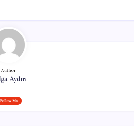
Author
lga Aydın
Follow Me