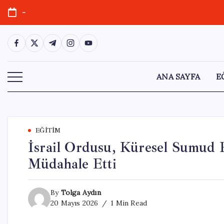
Skip
-
to
content
https://www.facebook.com/
https://twitter.com/
https://t.me/
https://www.instagram.com/
https://youtube.com/
ANA SAYFA
E
EĞITIM
İsrail Ordusu, Küresel Sumud F
Müdahale Etti
By
Tolga Aydın
20 Mayıs 2026
1 Min Read