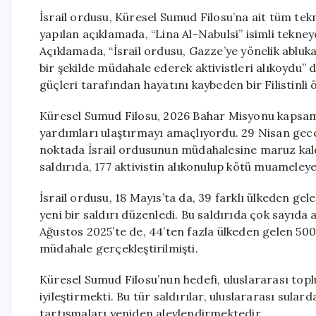
İsrail ordusu, Küresel Sumud Filosu’na ait tüm tek
yapılan açıklamada, “Lina Al-Nabulsi” isimli tekney
Açıklamada, “İsrail ordusu, Gazze’ye yönelik abluk
bir şekilde müdahale ederek aktivistleri alıkoydu” de
güçleri tarafından hayatını kaybeden bir Filistinli
Küresel Sumud Filosu, 2026 Bahar Misyonu kapsamı
yardımları ulaştırmayı amaçlıyordu. 29 Nisan geces
noktada İsrail ordusunun müdahalesine maruz kald
saldırıda, 177 aktivistin alıkonulup kötü muameleye 
İsrail ordusu, 18 Mayıs’ta da, 39 farklı ülkeden ge
yeni bir saldırı düzenledi. Bu saldırıda çok sayıda a
Ağustos 2025’te de, 44’ten fazla ülkeden gelen 500 
müdahale gerçekleştirilmişti.
Küresel Sumud Filosu’nun hedefi, uluslararası top
iyileştirmekti. Bu tür saldırılar, uluslararası sular
tartışmaları yeniden alevlendirmektedir.