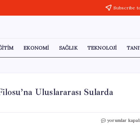
Subscribe t
ĞİTİM
EKONOMİ
SAĞLIK
TEKNOLOJİ
TANI
ilosu’na Uluslararası Sularda
İsrail
yorumlar kapal
Ordusu,
Küresel
Sumud