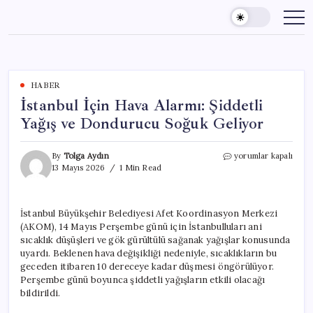
Skip
to
content
HABER
İstanbul İçin Hava Alarmı: Şiddetli
Yağış ve Dondurucu Soğuk Geliyor
İstanbul
By
Tolga Aydın
yorumlar kapalı
İçin
13 Mayıs 2026
1 Min Read
Hava
Alarmı:
Şiddetli
İstanbul Büyükşehir Belediyesi Afet Koordinasyon Merkezi
Yağış
(AKOM), 14 Mayıs Perşembe günü için İstanbulluları ani
ve
Dondurucu
sıcaklık düşüşleri ve gök gürültülü sağanak yağışlar konusunda
Soğuk
uyardı. Beklenen hava değişikliği nedeniyle, sıcaklıkların bu
Geliyor
geceden itibaren 10 dereceye kadar düşmesi öngörülüyor.
için
Perşembe günü boyunca şiddetli yağışların etkili olacağı
bildirildi.