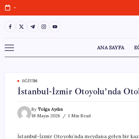
Skip
-
to
content
https://www.facebook.com/
https://twitter.com/
https://t.me/
https://www.instagram.com/
https://youtube.com/
ANA SAYFA
E
EĞITIM
İstanbul-İzmir Otoyolu’nda Oto
By
Tolga Aydın
18 Mayıs 2026
1 Min Read
İstanbul-İzmir Otoyolu’nda meydana gelen bir kaza