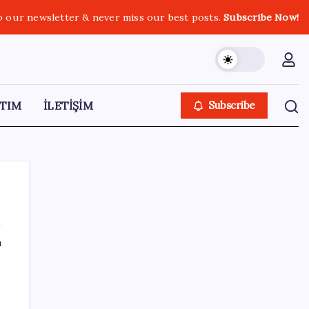
o our newsletter & never miss our best posts.
Subscribe Now!
TIM
İLETİŞİM
Subscribe
ı
SON YAZILAR
Sinem Dedetaş, Sibel Tan Çetinkaya’yı
tebrik etti