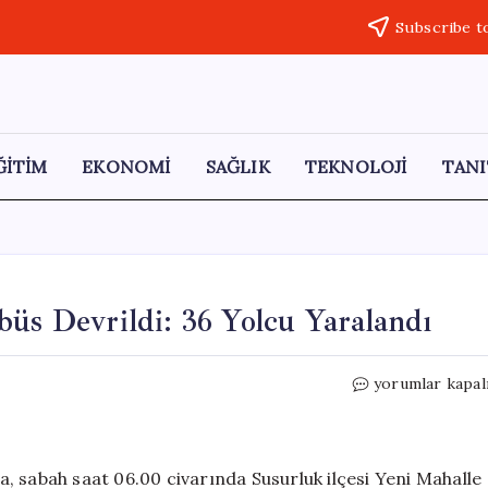
Subscribe t
ĞİTİM
EKONOMİ
SAĞLIK
TEKNOLOJİ
TANI
büs Devrildi: 36 Yolcu Yaralandı
İstanbul-
yorumlar kapal
İzmir
Otoyolu’nda
Otobüs
Devrildi:
, sabah saat 06.00 civarında Susurluk ilçesi Yeni Mahalle