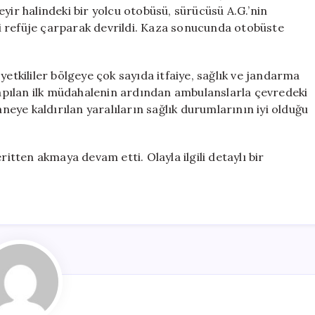
36
yir halindeki bir yolcu otobüsü, sürücüsü A.G.’nin
Yolcu
i refüje çarparak devrildi. Kaza sonucunda otobüste
Yaralandı
için
kililer bölgeye çok sayıda itfaiye, sağlık ve jandarma
 yapılan ilk müdahalenin ardından ambulanslarla çevredeki
aneye kaldırılan yaralıların sağlık durumlarının iyi olduğu
ritten akmaya devam etti. Olayla ilgili detaylı bir