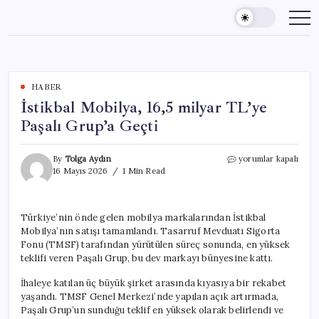
Skip
to
content
HABER
İstikbal Mobilya, 16,5 milyar TL’ye
Paşalı Grup’a Geçti
İstikbal
By
Tolga Aydın
yorumlar kapalı
Mobilya,
16 Mayıs 2026
1 Min Read
16,5
milyar
TL’ye
Türkiye’nin önde gelen mobilya markalarından İstikbal
Paşalı
Mobilya’nın satışı tamamlandı. Tasarruf Mevduatı Sigorta
Grup’a
Geçti
Fonu (TMSF) tarafından yürütülen süreç sonunda, en yüksek
için
teklifi veren Paşalı Grup, bu dev markayı bünyesine kattı.
İhaleye katılan üç büyük şirket arasında kıyasıya bir rekabet
yaşandı. TMSF Genel Merkezi’nde yapılan açık artırmada,
Paşalı Grup’un sunduğu teklif en yüksek olarak belirlendi ve