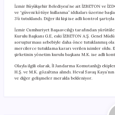
İzmir Büyükşehir Belediyesi’ne ait İZBETON ve İZDOĞ
ve “güveni kötüye kullanma” iddiaları üzerine başl
3’ü tutuklandı. Diğer iki kişi ise adli kontrol şartıyl
İzmir Cumhuriyet Başsavcılığı tarafından yürütül
Kurulu Başkanı G.E, eski İZBETON A.Ş. Genel Müdür
soruşturması sebebiyle daha önce tutuklanmış ola
mercilerce tutuklama kararı verilen isimler oldu.
şirketinin yönetim kurulu başkanı M.K. ise adli kont
Olayla ilgili olarak, İl Jandarma Komutanlığı ekipl
H.Ş. ve M.K. gözaltına alındı. Heval Savaş Kaya’nın
ve diğer gelişmeler merakla bekleniyor.