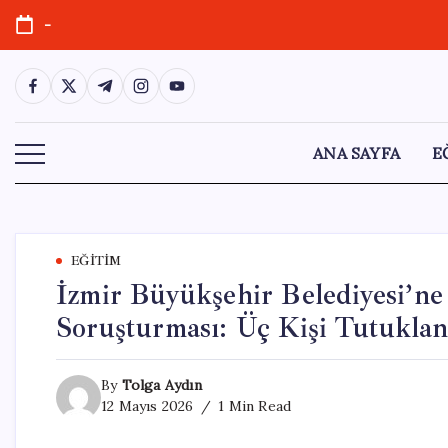
Skip
-
to
content
https://www.facebook.com/
https://twitter.com/
https://t.me/
https://www.instagram.com/
https://youtube.com/
ANA SAYFA
E
EĞITIM
İzmir Büyükşehir Belediyesi’ne 
Soruşturması: Üç Kişi Tutuklan
By
Tolga Aydın
12 Mayıs 2026
1 Min Read