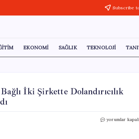
Subscribe t
ĞİTİM
EKONOMİ
SAĞLIK
TEKNOLOJİ
TANI
Bağlı İki Şirkette Dolandırıcılık
dı
İzmir
yorumlar kapal
Büyükşehir
Belediyesi’ne
Bağlı