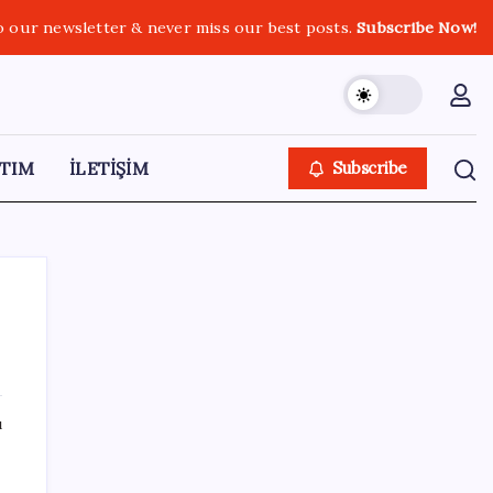
o our newsletter & never miss our best posts.
Subscribe Now!
TIM
İLETİŞİM
Subscribe
SON YAZILAR
ı
Sinem Dedetaş, Sibel Tan Çetinkaya’yı
tebrik etti