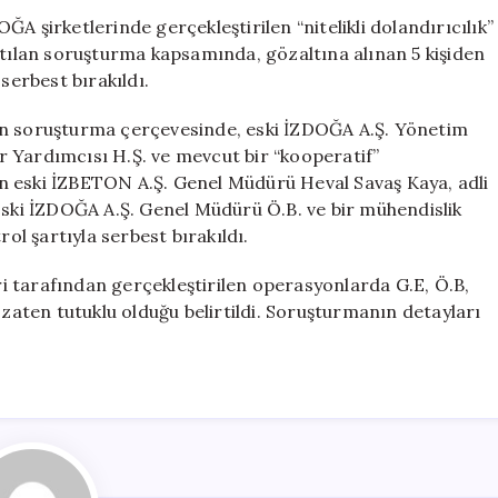
İki
A şirketlerinde gerçekleştirilen “nitelikli dolandırıcılık”
Şirkette
atılan soruşturma kapsamında, gözaltına alınan 5 kişiden
Dolandırıcılık
a serbest bırakıldı.
Soruşturması:
Üç
en soruşturma çerçevesinde, eski İZDOĞA A.Ş. Yönetim
Kişi
 Yardımcısı H.Ş. ve mevcut bir “kooperatif”
Tutuklandı
n eski İZBETON A.Ş. Genel Müdürü Heval Savaş Kaya, adli
için
 Eski İZDOĞA A.Ş. Genel Müdürü Ö.B. ve bir mühendislik
rol şartıyla serbest bırakıldı.
eri tarafından gerçekleştirilen operasyonlarda G.E, Ö.B,
 zaten tutuklu olduğu belirtildi. Soruşturmanın detayları