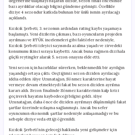
değerlerine ulaşmayı başaran dizide, sezon finali öncesinde
için
bazı ayrılıklar olacağı bilgisi gündeme gelmişti. Özellikle
diziye 4 sezondur katkıda bulunan bir ünlü ismin ayrılacağı
açıklandı.
Kızılcık Şerbeti, 3. sezonun ardından rating kaybı yaşamaya
başlamıştı. Yeni dizilerin çıkması, bazı oyuncuların projeden
ayrılması ve RTÜK incelemeleri gibi faktörler nedeniyle,
Kızılcık Şerbeti izleyici sayısında azalma yaşadı ve zirvedeki
konumunu ikinci sıraya kaybetti. Ancak buna rağmen dizi hala
güçlü reytingler alarak 5. sezon onayını elde etti.
Yeni sezon için hazırlıklar sürerken, beklenmedik bir ayrılığın
yaşandığı ortaya çıktı. Geçtiğimiz sezon diziden ayrılacağı
iddia edilen Aliye Uzunatağan, Sönmez karakterine hayat
vermeye devam etmekteydi fakat bu sezon diziden ayrılma
kararı aldı. Sezon finalinde Sönmez karakterinin kalp krizi
geçirerek hayatını kaybedeceği bilgisi geldi. Aliye
Uzunatağan, daha önce de diziden ayrılmayı düşünmüştü fakat
şartlar üzerinde uzlaşma sağlanmıştı. Ancak bu sefer
oyuncunun ekonomik şartlar nedeniyle anlaşamadığı ve bu
sebeple diziye veda ettiği öğrenildi.
Kızılcık Şerbeti’nin geleceği hakkında yeni gelişmeler için