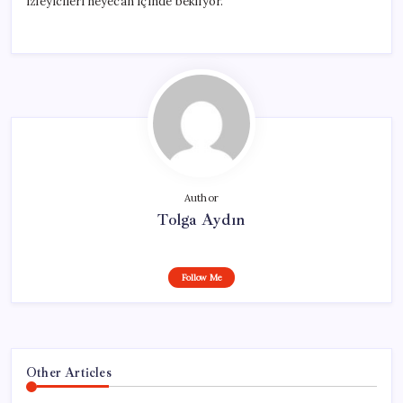
izleyicileri heyecan içinde bekliyor.
Author
Tolga Aydın
Follow Me
Other Articles