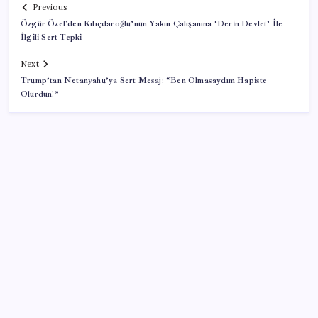
Previous
Özgür Özel’den Kılıçdaroğlu’nun Yakın Çalışanına ‘Derin Devlet’ İle
İlgili Sert Tepki
Next
Trump’tan Netanyahu’ya Sert Mesaj: “Ben Olmasaydım Hapiste
Olurdun!”
SON YAZILAR
‘Uzay’a ayrılan AR-GE bütçesi 10 yılda 107 kat arttı
ABD, İran bağlantılı kripto para borsasına yaptırım