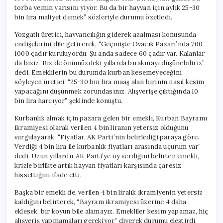
torba yemin yarısını yiyor. Bu da bir hayvan için aylık 25-30
bin lira maliyet demek” sözleriyle durumu özetledi.
Yozgatlı üretici, hayvancılığın giderek azalması konusunda
endişelerini dile getirerek, “Geçmişte Ovacık Pazarı’nda 700-
1000 çadır kuruluyordu. Şu anda sadece 60 çadır var. Kalanlar
da biziz. Biz de önümüzdeki yıllarda bırakmayı düşünebiliriz”
dedi. Emeklilerin bu durumda kurban kesemeyeceğini
söyleyen üretici, “25-30 bin lira maaş alan birinin nasıl kesim
yapacağını düşünmek zorundasınız. Alışverişe çıktığında 10
bin lira harcıyor” şeklinde konuştu.
Kurbanlık almak için pazara gelen bir emekli, Kurban Bayramı
ikramiyesi olarak verilen 4 bin liranın yetersiz olduğunu
vurgulayarak, “Fiyatlar, AK Parti’nin belirlediği paraya göre.
Verdiği 4 bin lira ile kurbanlık fiyatları arasında uçurum var”
dedi. Uzun yıllardır AK Parti’ye oy verdiğini belirten emekli,
krizle birlikte artık hayvan fiyatları karşısında çaresiz
hissettiğini ifade etti.
Başka bir emekli de, verilen 4 bin liralık ikramiyenin yetersiz
kaldığını belirterek, “Bayram ikramiyesi üzerine 4 daha
eklesek, bir koyun bile alamayız. Emekliler kesim yapamaz, hiç
alışveriş yapmamaları gerekiyor” diyerek durumu eleştirdi.