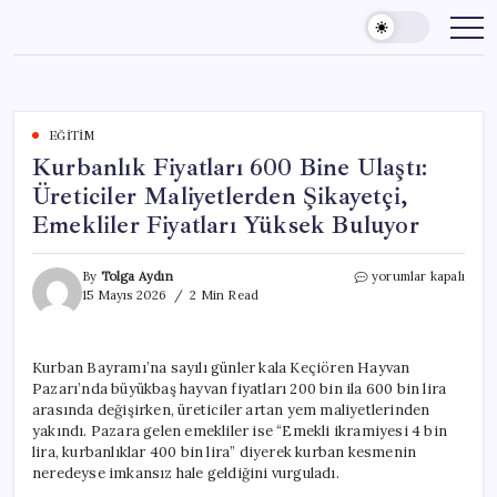
Skip
to
content
EĞITIM
Kurbanlık Fiyatları 600 Bine Ulaştı:
Üreticiler Maliyetlerden Şikayetçi,
Emekliler Fiyatları Yüksek Buluyor
Kurbanlık
By
Tolga Aydın
yorumlar kapalı
Fiyatları
15 Mayıs 2026
2 Min Read
600
Bine
Ulaştı:
Kurban Bayramı’na sayılı günler kala Keçiören Hayvan
Üreticiler
Pazarı’nda büyükbaş hayvan fiyatları 200 bin ila 600 bin lira
Maliyetlerden
Şikayetçi,
arasında değişirken, üreticiler artan yem maliyetlerinden
Emekliler
yakındı. Pazara gelen emekliler ise “Emekli ikramiyesi 4 bin
Fiyatları
lira, kurbanlıklar 400 bin lira” diyerek kurban kesmenin
Yüksek
neredeyse imkansız hale geldiğini vurguladı.
Buluyor