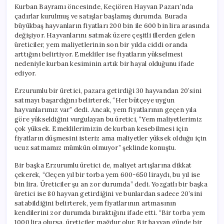
için
Kurban Bayramı öncesinde, Keçiören Hayvan Pazarı’nda
çadırlar kurulmuş ve satışlar başlamış durumda. Burada
büyükbaş hayvanların fiyatları 200 bin ile 600 bin lira arasında
değişiyor. Hayvanlarını satmak üzere çeşitli illerden gelen
üreticiler, yem maliyetlerinin son bir yılda ciddi oranda
arttığını belirtiyor. Emekliler ise fiyatların yükselmesi
nedeniyle kurban kesiminin artık bir hayal olduğunu ifade
ediyor.
Erzurumlu bir üretici, pazara getirdiği 30 hayvandan 20’sini
satmayı başardığını belirterek, “Her bütçeye uygun
hayvanlarımız var” dedi. Ancak, yem fiyatlarının geçen yıla
göre yükseldiğini vurgulayan bu üretici, “Yem maliyetlerimiz
çok yüksek. Emeklilerimizin de kurban kesebilmesi için
fiyatların düşmesini isteriz ama maliyetler yüksek olduğu için
ucuz satmamız mümkün olmuyor” şeklinde konuştu.
Bir başka Erzurumlu üretici de, maliyet artışlarına dikkat
çekerek, “Geçen yıl bir torba yem 600-650 liraydı, bu yıl ise
bin lira. Üreticiler şu an zor durumda” dedi. Yozgatlı bir başka
üretici ise 80 hayvan getirdiğini ve bunlardan sadece 20’sini
satabildiğini belirterek, yem fiyatlarının artmasının
kendilerini zor durumda bıraktığını ifade etti. “Bir torba yem
1000 lira olursa, üreticiler mağdur olur. Bir hayvan günde bir