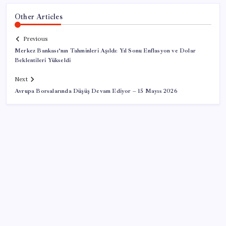
Other Articles
Previous
Merkez Bankası’nın Tahminleri Aşıldı: Yıl Sonu Enflasyon ve Dolar
Beklentileri Yükseldi
Next
Avrupa Borsalarında Düşüş Devam Ediyor – 15 Mayıs 2026
SON YAZILAR
Sinem Dedetaş, Sibel Tan Çetinkaya’yı tebrik etti