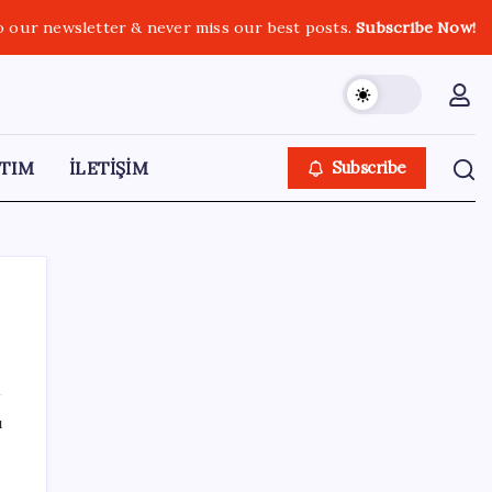
o our newsletter & never miss our best posts.
Subscribe Now!
TIM
İLETİŞİM
Subscribe
SON YAZILAR
ı
Honor Magic V6 Türkiye’de: İşte Fiyatı ve
Özellikleri