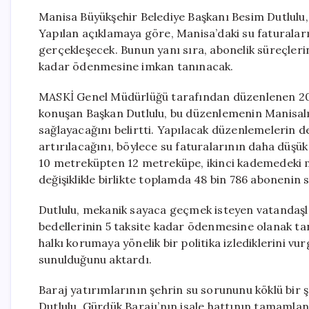
Manisa Büyükşehir Belediye Başkanı Besim Dutlulu, 
Yapılan açıklamaya göre, Manisa’daki su faturalar
gerçekleşecek. Bunun yanı sıra, abonelik süreçleri
kadar ödenmesine imkan tanınacak.
MASKİ Genel Müdürlüğü tarafından düzenlenen 2026 
konuşan Başkan Dutlulu, bu düzenlemenin Manisal
sağlayacağını belirtti. Yapılacak düzenlemelerin d
artırılacağını, böylece su faturalarının daha düşük
10 metreküpten 12 metreküpe, ikinci kademedeki m
değişiklikle birlikte toplamda 48 bin 786 abonenin
Dutlulu, mekanik sayaca geçmek isteyen vatandaşla
bedellerinin 5 taksite kadar ödenmesine olanak tan
halkı korumaya yönelik bir politika izlediklerini vu
sunulduğunu aktardı.
Baraj yatırımlarının şehrin su sorununu köklü bir 
Dutlulu, Gürdük Barajı’nın isale hattının tamamla