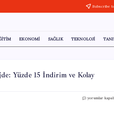
Subscribe t
ĞİTİM
EKONOMİ
SAĞLIK
TEKNOLOJİ
TANI
de: Yüzde 15 İndirim ve Kolay
Manisa’da
yorumlar kapal
Su
Faturalarında
Müjde: