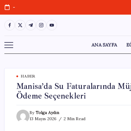
Skip
-
to
content
https://www.facebook.com/
https://twitter.com/
https://t.me/
https://www.instagram.com/
https://youtube.com/
ANA SAYFA
E
HABER
Manisa’da Su Faturalarında Müj
Ödeme Seçenekleri
By
Tolga Aydın
13 Mayıs 2026
2 Min Read