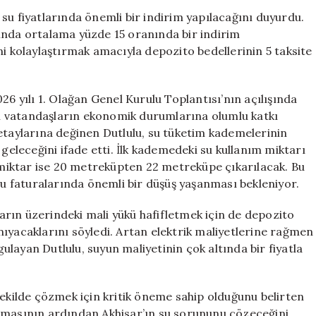
Yüzde
su fiyatlarında önemli bir indirim yapılacağını duyurdu.
15
ında ortalama yüzde 15 oranında bir indirim
İndirim
ni kolaylaştırmak amacıyla depozito bedellerinin 5 taksite
ve
Kolay
Ödeme
yılı 1. Olağan Genel Kurulu Toplantısı’nın açılışında
Seçenekleri
ı vatandaşların ekonomik durumlarına olumlu katkı
için
etaylarına değinen Dutlulu, su tüketim kademelerinin
 geleceğini ifade etti. İlk kademedeki su kullanım miktarı
iktar ise 20 metreküpten 22 metreküpe çıkarılacak. Bu
 su faturalarında önemli bir düşüş yaşanması bekleniyor.
rın üzerindeki mali yükü hafifletmek için de depozito
ıyacaklarını söyledi. Artan elektrik maliyetlerine rağmen
rgulayan Dutlulu, suyun maliyetinin çok altında bir fiyatla
şekilde çözmek için kritik öneme sahip olduğunu belirten
nmasının ardından Akhisar’ın su sorununu çözeceğini,