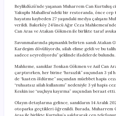
Beylikdüzü’nde yaşanan Muharrem Can Kurtuluş cina
Yakuplu Mahallesi’ndeki bir restoranda, önce cep t
hayatını kaybeden 27 yaşındaki medya çalışanı Mu
verildi. Bakırköy 24’üncü Ağır Ceza Mahkemesi’nd
Can Aras ve Atakan Gökmen ile birlikte taraf avukatl
Savunmalarında pişmanlık belirten sanık Atakan 
Kardeşim dövülüyordu, silah elime geldi ve bu talihs
sadece seyrediyordu” şeklinde ifadelerde bulundu. 
Mahkeme, sanıklar Sonkan Gökmen ve Asil Can Ara
çarptırırken, her birine “hırsızlık” suçundan 3 y
de “kasten öldürme” suçundan müebbet hapis cezası
“ruhsatsız silah kullanımı” nedeniyle 3 yıl hapis c
Keskin ise “suçluyu kayırma” suçundan beraat etti.
Olayın detaylarına gelince, sanıkların 14 Aralık 20
otoparka geçtikleri öğrenildi. Burada, Muharrem 
Aras ile birlikte Kurtuluş’a saldırarak cep telefon