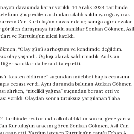
Üç
yeti davasında karar verildi. 14 Aralık 2024 tarihinde
Sanığa
elefonu gasp edilen ardından silahlı saldırıya uğrayarak
Müebbet
harrem Can Kurtuluş’un davasında üç sanığa ağır cezalar
Hapis
e görülen duruşmaya tutuklu sanıklar Sonkan Gökmen, Asi
Cezası
arı ve Kurtuluş’un ailesi katıldı.
için
Gökmen, “Olay günü sarhoştum ve kendimde değildim.
iz olay yaşandı. Üç kişi olarak saldırmadık, Asil Can
Diğer sanıklar da beraat talep etti.
s’ı “kasten öldürme” suçundan müebbet hapis cezasına
ıl hapis cezası verdi. Aynı durumda bulunan Atakan Gökmen
 alırken, “nitelikli yağma” suçundan beraat etti ve
ezası verildi. Olaydan sonra tutuksuz yargılanan Taha
24 tarihinde restoranda alkol aldıktan sonra, gece yarısı
Can Kurtuluş’un aracını gören Sonkan Gökmen, Asil Can
unu gasp etti. Yardım isteyen Kurtuluş’un tanığı Erhan A.,