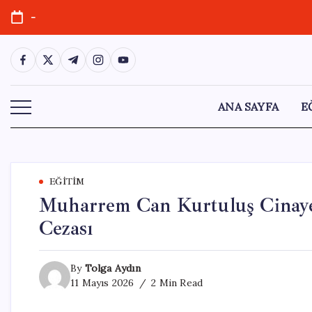
Skip
-
to
content
https://www.facebook.com/
https://twitter.com/
https://t.me/
https://www.instagram.com/
https://youtube.com/
ANA SAYFA
E
EĞITIM
Muharrem Can Kurtuluş Cinaye
Cezası
By
Tolga Aydın
11 Mayıs 2026
2 Min Read