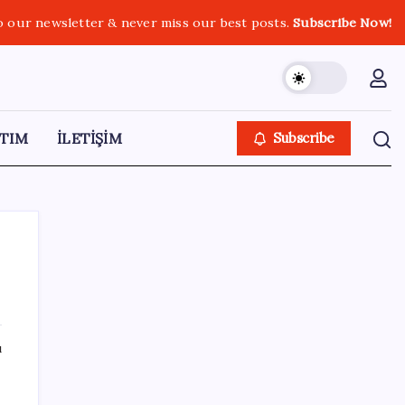
o our newsletter & never miss our best posts.
Subscribe Now!
TIM
İLETİŞİM
Subscribe
SON YAZILAR
ı
Müze arşivinde unutulan canlılar: Herkes
denizatı sanıyordu ama…