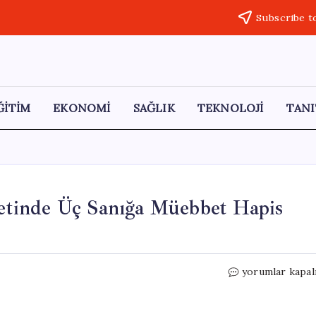
Subscribe t
ĞİTİM
EKONOMİ
SAĞLIK
TEKNOLOJİ
TANI
tinde Üç Sanığa Müebbet Hapis
Muharrem
yorumlar kapal
Can
Kurtuluş
Cinayetinde