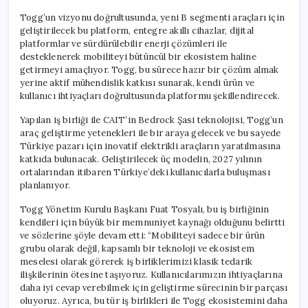
Togg’un vizyonu doğrultusunda, yeni B segmenti araçları için
geliştirilecek bu platform, entegre akıllı cihazlar, dijital
platformlar ve sürdürülebilir enerji çözümleri ile
desteklenerek mobiliteyi bütüncül bir ekosistem haline
getirmeyi amaçlıyor. Togg, bu sürece hazır bir çözüm almak
yerine aktif mühendislik katkısı sunarak, kendi ürün ve
kullanıcı ihtiyaçları doğrultusunda platformu şekillendirecek.
Yapılan iş birliği ile CAIT’in Bedrock Şasi teknolojisi, Togg’un
araç geliştirme yetenekleri ile bir araya gelecek ve bu sayede
Türkiye pazarı için inovatif elektrikli araçların yaratılmasına
katkıda bulunacak. Geliştirilecek üç modelin, 2027 yılının
ortalarından itibaren Türkiye’deki kullanıcılarla buluşması
planlanıyor.
Togg Yönetim Kurulu Başkanı Fuat Tosyalı, bu iş birliğinin
kendileri için büyük bir memnuniyet kaynağı olduğunu belirtti
ve sözlerine şöyle devam etti: “Mobiliteyi sadece bir ürün
grubu olarak değil, kapsamlı bir teknoloji ve ekosistem
meselesi olarak görerek iş birliklerimizi klasik tedarik
ilişkilerinin ötesine taşıyoruz. Kullanıcılarımızın ihtiyaçlarına
daha iyi cevap verebilmek için geliştirme sürecinin bir parçası
oluyoruz. Ayrıca, bu tür iş birlikleri ile Togg ekosistemini daha