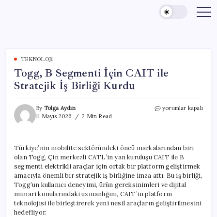
Skip
to
content
TEKNOLOJI
Togg, B Segmenti İçin CAIT ile
Stratejik İş Birliği Kurdu
Togg,
By
Tolga Aydın
yorumlar kapalı
B
11 Mayıs 2026
2 Min Read
Segmenti
İçin
CAIT
Türkiye’nin mobilite sektöründeki öncü markalarından biri
ile
olan Togg, Çin merkezli CATL’in yan kuruluşu CAIT ile B
Stratejik
İş
segmenti elektrikli araçlar için ortak bir platform geliştirmek
Birliği
amacıyla önemli bir stratejik iş birliğine imza attı. Bu iş birliği,
Kurdu
Togg’un kullanıcı deneyimi, ürün gereksinimleri ve dijital
için
mimari konularındaki uzmanlığını, CAIT’in platform
teknolojisi ile birleştirerek yeni nesil araçların geliştirilmesini
hedefliyor.