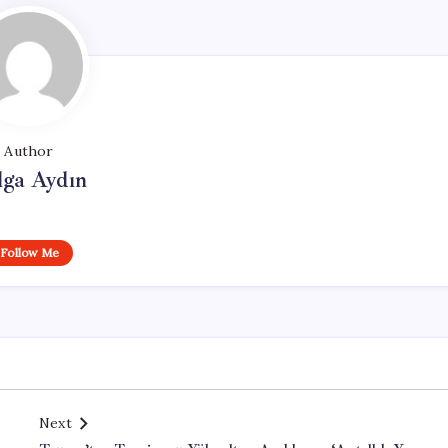
Author
lga Aydın
Follow Me
Next