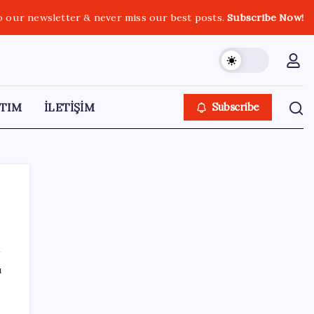
o our newsletter & never miss our best posts.
Subscribe Now!
TIM
İLETİŞİM
Subscribe
SON YAZILAR
ı
ABD tarım dışı istihdam verisinde negatif
sürpriz