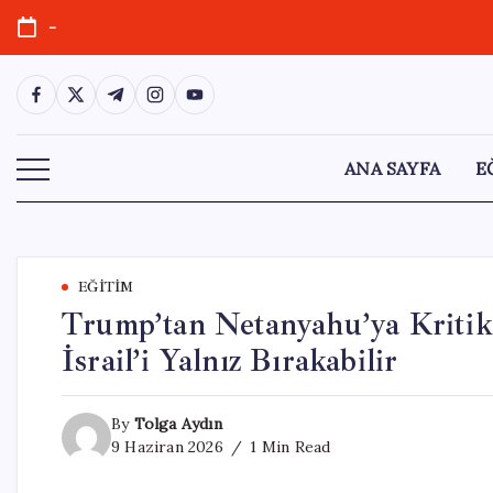
Skip
-
to
content
https://www.facebook.com/
https://twitter.com/
https://t.me/
https://www.instagram.com/
https://youtube.com/
ANA SAYFA
E
EĞITIM
Trump’tan Netanyahu’ya Kritik 
İsrail’i Yalnız Bırakabilir
By
Tolga Aydın
9 Haziran 2026
1 Min Read