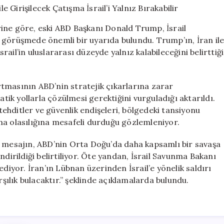
İran
ile
ine göre, eski ABD Başkanı Donald Trump, İsrail
Girişilecek
 görüşmede önemli bir uyarıda bulundu. Trump’ın, İran il
Çatışma
ail’in uluslararası düzeyde yalnız kalabileceğini belirttiği
İsrail’i
Yalnız
Bırakabilir
için
tmasının ABD’nin stratejik çıkarlarına zarar
k yollarla çözülmesi gerektiğini vurguladığı aktarıldı.
 tehditler ve güvenlik endişeleri, bölgedeki tansiyonu
ma olasılığına mesafeli durduğu gözlemleniyor.
i mesajın, ABD’nin Orta Doğu’da daha kapsamlı bir savaşa
ndirildiği belirtiliyor. Öte yandan, İsrail Savunma Bakanı
ddediyor. İran’ın Lübnan üzerinden İsrail’e yönelik saldırı
rşılık bulacaktır.” şeklinde açıklamalarda bulundu.