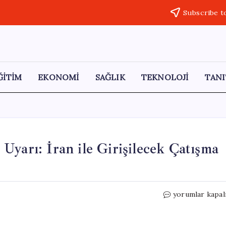
Subscribe t
ĞİTİM
EKONOMİ
SAĞLIK
TEKNOLOJİ
TANI
Uyarı: İran ile Girişilecek Çatışma
Trump’tan
yorumlar kapal
Netanyahu’ya
Kritik
Uyarı: