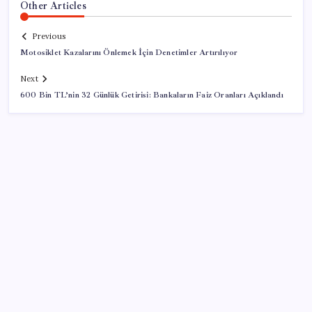
Other Articles
Previous
Motosiklet Kazalarını Önlemek İçin Denetimler Artırılıyor
Next
600 Bin TL’nin 32 Günlük Getirisi: Bankaların Faiz Oranları Açıklandı
SON YAZILAR
Sinem Dedetaş, Sibel Tan Çetinkaya’yı tebrik etti
YENİ Parti, Isparta’da 10 ilçede teşkilatlanma sürecini