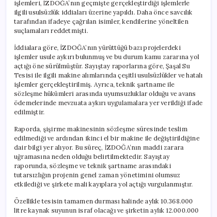
işlemleri, İZDOĞA’nın geçmişte gerçekleştirdiği işlemlerle
ilgili usulsüzlük iddiaları üzerine yapıldı. Daha önce savcılık
tarafından ifadeye çağrılan isimler, kendilerine yöneltilen
suçlamaları reddetmişti.
İddialara göre, İZDOĞA’nın yürüttüğü bazı projelerdeki
işlemler usule aykırı bulunmuş ve bu durum kamu zararına yol
açtığı öne sürülmüştür. Sayıştay raporlarına göre, Şaşal Su
Tesisi ile ilgili makine alımlarında çeşitli usulsüzlükler ve hatalı
işlemler gerçekleştirilmiş. Ayrıca, teknik şartname ile
sözleşme hükümleri arasında uyumsuzluklar olduğu ve avans
ödemelerinde mevzuata aykırı uygulamalara yer verildiği ifade
edilmiştir.
Raporda, şişirme makinesinin sözleşme süresinde teslim
edilmediği ve ardından ikinci el bir makine ile değiştirildiğine
dair bilgi yer alıyor. Bu süreç, İZDOĞA’nın maddi zarara
uğramasına neden olduğu belirtilmektedir. Sayıştay
raporunda, sözleşme ve teknik şartname arasındaki
tutarsızlığın projenin genel zaman yönetimini olumsuz
etkilediği ve şirkete mali kayıplara yol açtığı vurgulanmıştır.
Özellikle tesisin tamamen durması halinde aylık 10.368.000
litre kaynak suyunun israf olacağı ve şirketin aylık 12.000.000