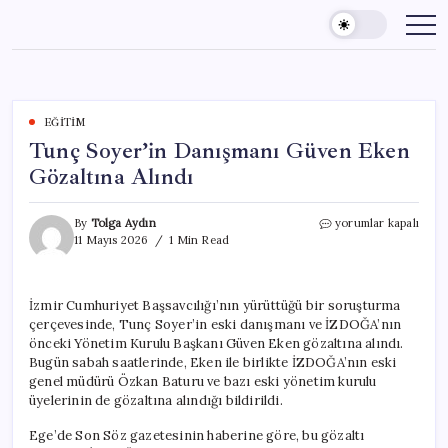
Skip
to
content
EĞITIM
Tunç Soyer’in Danışmanı Güven Eken
Gözaltına Alındı
Tunç
By
Tolga Aydın
yorumlar kapalı
Soyer’in
11 Mayıs 2026
1 Min Read
Danışmanı
Güven
Eken
İzmir Cumhuriyet Başsavcılığı’nın yürüttüğü bir soruşturma
Gözaltına
çerçevesinde, Tunç Soyer’in eski danışmanı ve İZDOĞA’nın
Alındı
için
önceki Yönetim Kurulu Başkanı Güven Eken gözaltına alındı.
Bugün sabah saatlerinde, Eken ile birlikte İZDOĞA’nın eski
genel müdürü Özkan Baturu ve bazı eski yönetim kurulu
üyelerinin de gözaltına alındığı bildirildi.
Ege’de Son Söz gazetesinin haberine göre, bu gözaltı