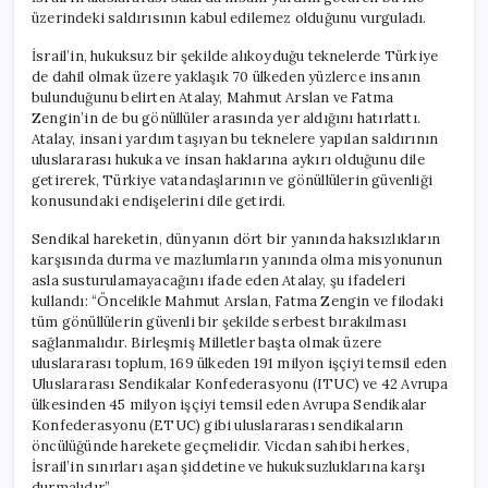
için
üzerindeki saldırısının kabul edilemez olduğunu vurguladı.
İsrail’in, hukuksuz bir şekilde alıkoyduğu teknelerde Türkiye
de dahil olmak üzere yaklaşık 70 ülkeden yüzlerce insanın
bulunduğunu belirten Atalay, Mahmut Arslan ve Fatma
Zengin’in de bu gönüllüler arasında yer aldığını hatırlattı.
Atalay, insani yardım taşıyan bu teknelere yapılan saldırının
uluslararası hukuka ve insan haklarına aykırı olduğunu dile
getirerek, Türkiye vatandaşlarının ve gönüllülerin güvenliği
konusundaki endişelerini dile getirdi.
Sendikal hareketin, dünyanın dört bir yanında haksızlıkların
karşısında durma ve mazlumların yanında olma misyonunun
asla susturulamayacağını ifade eden Atalay, şu ifadeleri
kullandı: “Öncelikle Mahmut Arslan, Fatma Zengin ve filodaki
tüm gönüllülerin güvenli bir şekilde serbest bırakılması
sağlanmalıdır. Birleşmiş Milletler başta olmak üzere
uluslararası toplum, 169 ülkeden 191 milyon işçiyi temsil eden
Uluslararası Sendikalar Konfederasyonu (ITUC) ve 42 Avrupa
ülkesinden 45 milyon işçiyi temsil eden Avrupa Sendikalar
Konfederasyonu (ETUC) gibi uluslararası sendikaların
öncülüğünde harekete geçmelidir. Vicdan sahibi herkes,
İsrail’in sınırları aşan şiddetine ve hukuksuzluklarına karşı
durmalıdır.”