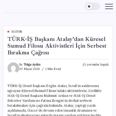
Skip
to
content
EĞITIM
TÜRK-İŞ Başkanı Atalay’dan Küresel
Sumud Filosu Aktivistleri İçin Serbest
Bırakma Çağrısı
TÜRK-
By
Tolga Aydın
yorumlar kapalı
İŞ
20 Mayıs 2026
1 Min Read
Başkanı
Atalay’dan
Küresel
TÜRK-İŞ Genel Başkanı Ergün Atalay, İsrail’in saldırısına
Sumud
uğrayan Küresel Sumud Filosu’ndaki aktivistlerin, özellikle
Filosu
Aktivistleri
HAK-İŞ Genel Başkanı Mahmut Arslan ve HAK-İŞ Genel
İçin
Sekreter Yardımcısı Fatma Zengin’in derhal serbest
Serbest
bırakılmaları için çağrıda bulundu. Atalay, yaptığı yazılı
Bırakma
açıklamada, Gazze’de devam eden insanlık dramının ve
Çağrısı
İsrail’in uluslararası sularda insani yardım götüren bu filo