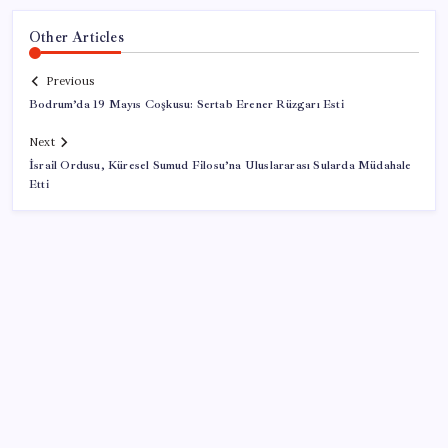
Other Articles
Previous
Bodrum’da 19 Mayıs Coşkusu: Sertab Erener Rüzgarı Esti
Next
İsrail Ordusu, Küresel Sumud Filosu’na Uluslararası Sularda Müdahale
Etti
SON YAZILAR