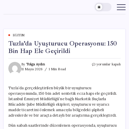
Skip
to
content
EĞITIM
Tuzla’da Uyuşturucu Operasyonu: 150
Bin Hap Ele Geçirildi
Tuzla’da
By
Tolga Aydın
yorumlar kapalı
Uyuşturucu
11 Mayıs 2026
1 Min Read
Operasyonu:
150
Bin
Tuzla’da gerçekleştirilen büyük bir uyuşturucu
Hap
operasyonunda, 150 bin adet sentetik ecza hapı ele geçirildi.
Ele
Geçirildi
İstanbul Emniyet Müdürlüğü’ne bağlı Narkotik Suçlarla
için
Mücadele Şube Müdürlüğü ekipleri, uyuşturucu ve uyarıcı
madde ticaretini önlemek amacıyla bölgedeki şüpheli
adreslerde ve bir araçta detaylı bir araştırma gerçekleştirdi.
Dün sabah saatlerinde düzenlenen operasyonda, uyuşturucu