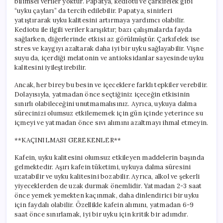
bilimsel veriler yoktur. Papatya, kediotu ve çarkıfelek gibi
“uyku çayları” da tercih edilebilir. Papatya, sinirleri
yatıştırarak uyku kalitesini artırmaya yardımcı olabilir.
Kediotu ile ilgili veriler karışıktır; bazı çalışmalarda fayda
sağlarken, diğerlerinde etkisi az görülmüştür. Çarkıfelek ise
stres ve kaygıyı azaltarak daha iyi bir uyku sağlayabilir. Vişne
suyu da, içerdiği melatonin ve antioksidanlar sayesinde uyku
kalitesini iyileştirebilir.
Ancak, her birey bu besin ve içeceklere farklı tepkiler verebilir.
Dolayısıyla, yatmadan önce seçtiğiniz içeceğin etkisinin
sınırlı olabileceğini unutmamalısınız. Ayrıca, uykuya dalma
sürecinizi olumsuz etkilememek için gün içinde yeterince su
içmeyi ve yatmadan önce sıvı alımını azaltmayı ihmal etmeyin.
**KAÇINILMASI GEREKENLER**
Kafein, uyku kalitesini olumsuz etkileyen maddelerin başında
gelmektedir. Aşırı kafein tüketimi, uykuya dalma süresini
uzatabilir ve uyku kalitesini bozabilir. Ayrıca, alkol ve şekerli
yiyeceklerden de uzak durmak önemlidir. Yatmadan 2-3 saat
önce yemek yemekten kaçınmak, daha dinlendirici bir uyku
için faydalı olabilir. Özellikle kafein alımını, yatmadan 6-9
saat önce sınırlamak, iyi bir uyku için kritik bir adımdır.