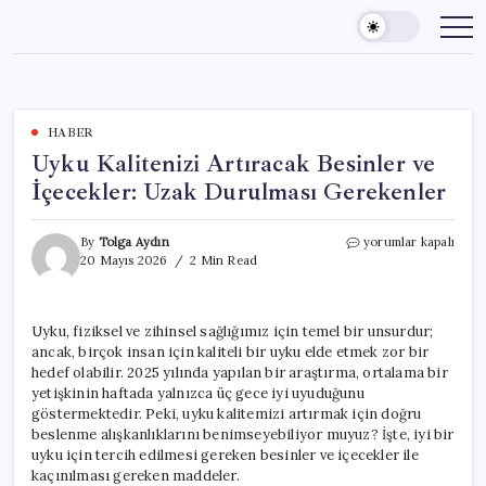
Skip
to
content
HABER
Uyku Kalitenizi Artıracak Besinler ve
İçecekler: Uzak Durulması Gerekenler
Uyku
By
Tolga Aydın
yorumlar kapalı
Kalitenizi
20 Mayıs 2026
2 Min Read
Artıracak
Besinler
ve
Uyku, fiziksel ve zihinsel sağlığımız için temel bir unsurdur;
İçecekler:
ancak, birçok insan için kaliteli bir uyku elde etmek zor bir
Uzak
Durulması
hedef olabilir. 2025 yılında yapılan bir araştırma, ortalama bir
Gerekenler
yetişkinin haftada yalnızca üç gece iyi uyuduğunu
için
göstermektedir. Peki, uyku kalitemizi artırmak için doğru
beslenme alışkanlıklarını benimseyebiliyor muyuz? İşte, iyi bir
uyku için tercih edilmesi gereken besinler ve içecekler ile
kaçınılması gereken maddeler.