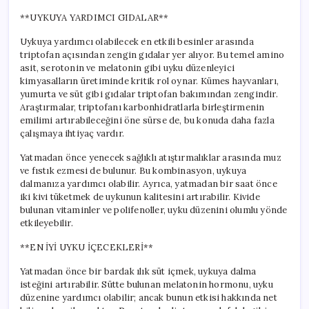
**UYKUYA YARDIMCI GIDALAR**
Uykuya yardımcı olabilecek en etkili besinler arasında
triptofan açısından zengin gıdalar yer alıyor. Bu temel amino
asit, serotonin ve melatonin gibi uyku düzenleyici
kimyasalların üretiminde kritik rol oynar. Kümes hayvanları,
yumurta ve süt gibi gıdalar triptofan bakımından zengindir.
Araştırmalar, triptofanı karbonhidratlarla birleştirmenin
emilimi artırabileceğini öne sürse de, bu konuda daha fazla
çalışmaya ihtiyaç vardır.
Yatmadan önce yenecek sağlıklı atıştırmalıklar arasında muz
ve fıstık ezmesi de bulunur. Bu kombinasyon, uykuya
dalmanıza yardımcı olabilir. Ayrıca, yatmadan bir saat önce
iki kivi tüketmek de uykunun kalitesini artırabilir. Kivide
bulunan vitaminler ve polifenoller, uyku düzenini olumlu yönde
etkileyebilir.
**EN İYİ UYKU İÇECEKLERİ**
Yatmadan önce bir bardak ılık süt içmek, uykuya dalma
isteğini artırabilir. Sütte bulunan melatonin hormonu, uyku
düzenine yardımcı olabilir; ancak bunun etkisi hakkında net