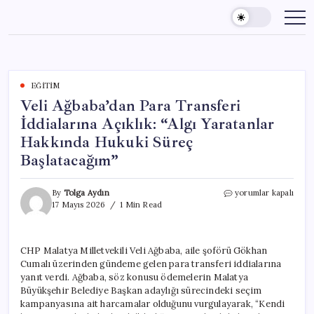
Skip
to
content
EĞITIM
Veli Ağbaba’dan Para Transferi
İddialarına Açıklık: “Algı Yaratanlar
Hakkında Hukuki Süreç
Başlatacağım”
Veli
By
Tolga Aydın
yorumlar kapalı
Ağbaba’dan
17 Mayıs 2026
1 Min Read
Para
Transferi
İddialarına
CHP Malatya Milletvekili Veli Ağbaba, aile şoförü Gökhan
Açıklık:
Cumalı üzerinden gündeme gelen para transferi iddialarına
“Algı
Yaratanlar
yanıt verdi. Ağbaba, söz konusu ödemelerin Malatya
Hakkında
Büyükşehir Belediye Başkan adaylığı sürecindeki seçim
Hukuki
kampanyasına ait harcamalar olduğunu vurgulayarak, “Kendi
Süreç