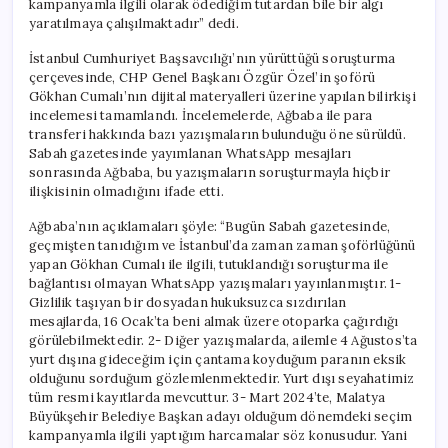
kampanyamla ilgili olarak ödediğim tutardan bile bir algı
Başlatacağım”
yaratılmaya çalışılmaktadır” dedi.
için
İstanbul Cumhuriyet Başsavcılığı’nın yürüttüğü soruşturma
çerçevesinde, CHP Genel Başkanı Özgür Özel’in şoförü
Gökhan Cumalı’nın dijital materyalleri üzerine yapılan bilirkişi
incelemesi tamamlandı. İncelemelerde, Ağbaba ile para
transferi hakkında bazı yazışmaların bulunduğu öne sürüldü.
Sabah gazetesinde yayımlanan WhatsApp mesajları
sonrasında Ağbaba, bu yazışmaların soruşturmayla hiçbir
ilişkisinin olmadığını ifade etti.
Ağbaba’nın açıklamaları şöyle: “Bugün Sabah gazetesinde,
geçmişten tanıdığım ve İstanbul’da zaman zaman şoförlüğünü
yapan Gökhan Cumalı ile ilgili, tutuklandığı soruşturma ile
bağlantısı olmayan WhatsApp yazışmaları yayınlanmıştır. 1-
Gizlilik taşıyan bir dosyadan hukuksuzca sızdırılan
mesajlarda, 16 Ocak’ta beni almak üzere otoparka çağırdığı
görülebilmektedir. 2- Diğer yazışmalarda, ailemle 4 Ağustos’ta
yurt dışına gideceğim için çantama koyduğum paranın eksik
olduğunu sorduğum gözlemlenmektedir. Yurt dışı seyahatimiz
tüm resmi kayıtlarda mevcuttur. 3- Mart 2024’te, Malatya
Büyükşehir Belediye Başkan adayı olduğum dönemdeki seçim
kampanyamla ilgili yaptığım harcamalar söz konusudur. Yani