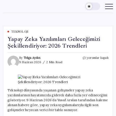
Skip
to
content
TEKNOLOJI
Yapay Zeka Yazılımları Geleceğimizi
Şekillendiriyor: 2026 Trendleri
Yapay
By
Tolga Aydın
yorumlar kapalı
Zeka
9 Haziran 2026
2 Min Read
Yazılımları
Geleceğimizi
Şekillendiriyor:
2026
Trendleri
için
Teknoloji dünyasında yaşanan gelişmeler yapay zeka
yazılımlarının hayatımızda giderek daha fazla yer edineceğini
gösteriyor. 9 Haziran 2026’da Yusuf Arslan tarafından kaleme
alınan habere göre, yapay zeka uygulamalarıyla ilgili son
gelişmeler heyecan verici bir tablo sunuyor.