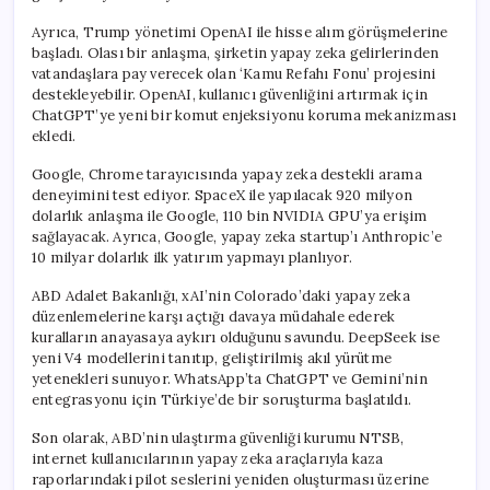
Ayrıca, Trump yönetimi OpenAI ile hisse alım görüşmelerine
başladı. Olası bir anlaşma, şirketin yapay zeka gelirlerinden
vatandaşlara pay verecek olan ‘Kamu Refahı Fonu’ projesini
destekleyebilir. OpenAI, kullanıcı güvenliğini artırmak için
ChatGPT’ye yeni bir komut enjeksiyonu koruma mekanizması
ekledi.
Google, Chrome tarayıcısında yapay zeka destekli arama
deneyimini test ediyor. SpaceX ile yapılacak 920 milyon
dolarlık anlaşma ile Google, 110 bin NVIDIA GPU’ya erişim
sağlayacak. Ayrıca, Google, yapay zeka startup’ı Anthropic’e
10 milyar dolarlık ilk yatırım yapmayı planlıyor.
ABD Adalet Bakanlığı, xAI’nin Colorado’daki yapay zeka
düzenlemelerine karşı açtığı davaya müdahale ederek
kuralların anayasaya aykırı olduğunu savundu. DeepSeek ise
yeni V4 modellerini tanıtıp, geliştirilmiş akıl yürütme
yetenekleri sunuyor. WhatsApp’ta ChatGPT ve Gemini’nin
entegrasyonu için Türkiye’de bir soruşturma başlatıldı.
Son olarak, ABD’nin ulaştırma güvenliği kurumu NTSB,
internet kullanıcılarının yapay zeka araçlarıyla kaza
raporlarındaki pilot seslerini yeniden oluşturması üzerine