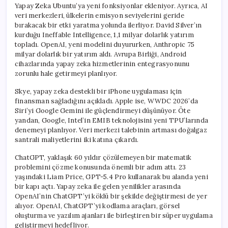
Yapay Zeka Ubuntu’ya yeni fonksiyonlar ekleniyor. Ayrıca, AI
veri merkezleri, ülkelerin emisyon seviyelerini geride
bırakacak bir etki yaratma yolunda ilerliyor. David Silver’ın
kurduğu Ineffable Intelligence, 1,1 milyar dolarlık yatırım
topladı. OpenAI, yeni modelini duyururken, Anthropic 75
milyar dolarlık bir yatırım aldı. Avrupa Birliği, Android
cihazlarında yapay zeka hizmetlerinin entegrasyonunu
zorunlu hale getirmeyi planlıyor.
Skye, yapay zeka destekli bir iPhone uygulaması için
finansman sağladığını açıkladı. Apple ise, WWDC 2026’da
Siri’yi Google Gemini ile güçlendirmeyi düşünüyor. Öte
yandan, Google, Intel’in EMIB teknolojisini yeni TPU’larında
denemeyi planlıyor. Veri merkezi talebinin artması doğalgaz
santrali maliyetlerini iki katına çıkardı.
ChatGPT, yaklaşık 60 yıldır çözülemeyen bir matematik
problemini çözme konusunda önemli bir adım attı. 23
yaşındaki Liam Price, GPT-5.4 Pro kullanarak bu alanda yeni
bir kapı açtı. Yapay zeka ile gelen yenilikler arasında
OpenAI’nin ChatGPT’yi köklü bir şekilde değiştirmesi de yer
alıyor. OpenAI, ChatGPT’yi kodlama araçları, görsel
oluşturma ve yazılım ajanları ile birleştiren bir süper uygulama
geliştirmeyi hedefliyor.