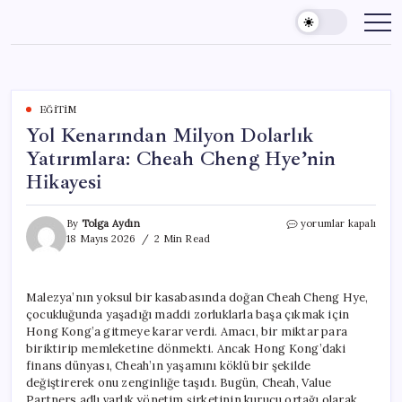
Skip
to
content
EĞITIM
Yol Kenarından Milyon Dolarlık
Yatırımlara: Cheah Cheng Hye’nin
Hikayesi
Yol
By
Tolga Aydın
yorumlar kapalı
Kenarından
18 Mayıs 2026
2 Min Read
Milyon
Dolarlık
Yatırımlara:
Malezya’nın yoksul bir kasabasında doğan Cheah Cheng Hye,
Cheah
çocukluğunda yaşadığı maddi zorluklarla başa çıkmak için
Cheng
Hye’nin
Hong Kong’a gitmeye karar verdi. Amacı, bir miktar para
Hikayesi
biriktirip memleketine dönmekti. Ancak Hong Kong’daki
için
finans dünyası, Cheah’ın yaşamını köklü bir şekilde
değiştirerek onu zenginliğe taşıdı. Bugün, Cheah, Value
Partners adlı varlık yönetim şirketinin kurucu ortağı olarak