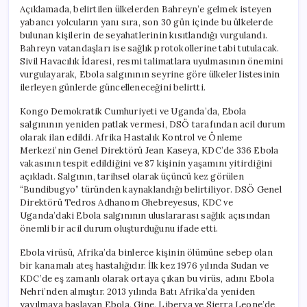
Açıklamada, belirtilen ülkelerden Bahreyn’e gelmek isteyen
yabancı yolcuların yanı sıra, son 30 gün içinde bu ülkelerde
bulunan kişilerin de seyahatlerinin kısıtlandığı vurgulandı.
Bahreyn vatandaşları ise sağlık protokollerine tabi tutulacak.
Sivil Havacılık İdaresi, resmi talimatlara uyulmasının önemini
vurgulayarak, Ebola salgınının seyrine göre ülkeler listesinin
ilerleyen günlerde güncelleneceğini belirtti.
Kongo Demokratik Cumhuriyeti ve Uganda’da, Ebola
salgınının yeniden patlak vermesi, DSÖ tarafından acil durum
olarak ilan edildi. Afrika Hastalık Kontrol ve Önleme
Merkezi’nin Genel Direktörü Jean Kaseya, KDC’de 336 Ebola
vakasının tespit edildiğini ve 87 kişinin yaşamını yitirdiğini
açıkladı. Salgının, tarihsel olarak üçüncü kez görülen
“Bundibugyo” türünden kaynaklandığı belirtiliyor. DSÖ Genel
Direktörü Tedros Adhanom Ghebreyesus, KDC ve
Uganda’daki Ebola salgınının uluslararası sağlık açısından
önemli bir acil durum oluşturduğunu ifade etti.
Ebola virüsü, Afrika’da binlerce kişinin ölümüne sebep olan
bir kanamalı ateş hastalığıdır. İlk kez 1976 yılında Sudan ve
KDC’de eş zamanlı olarak ortaya çıkan bu virüs, adını Ebola
Nehri’nden almıştır. 2013 yılında Batı Afrika’da yeniden
yayılmaya başlayan Ebola, Gine, Liberya ve Sierra Leone’de