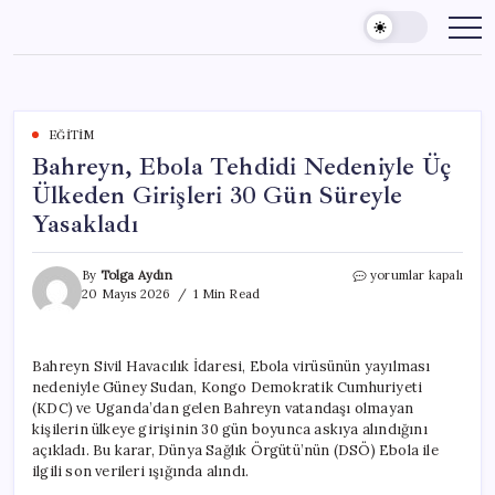
Skip
to
content
EĞITIM
Bahreyn, Ebola Tehdidi Nedeniyle Üç
Ülkeden Girişleri 30 Gün Süreyle
Yasakladı
Bahreyn,
By
Tolga Aydın
yorumlar kapalı
Ebola
20 Mayıs 2026
1 Min Read
Tehdidi
Nedeniyle
Üç
Bahreyn Sivil Havacılık İdaresi, Ebola virüsünün yayılması
Ülkeden
nedeniyle Güney Sudan, Kongo Demokratik Cumhuriyeti
Girişleri
30
(KDC) ve Uganda’dan gelen Bahreyn vatandaşı olmayan
Gün
kişilerin ülkeye girişinin 30 gün boyunca askıya alındığını
Süreyle
açıkladı. Bu karar, Dünya Sağlık Örgütü’nün (DSÖ) Ebola ile
Yasakladı
ilgili son verileri ışığında alındı.
için