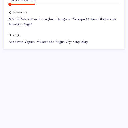
Previous
NATO Askeri Komite Başkanı Dragone: “Avrupa Ordusu Oluşturmak
Mümkün Değil”
Next
Bandırma Vapuru Müzesi’nde Yoğun Ziyaretçi Akışı
SON YAZILAR
‘Uzay’a ayrılan AR-GE bütçesi 10 yılda 107 kat arttı
ABD, İran bağlantılı kripto para borsasına yaptırım