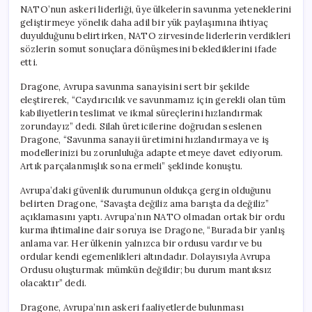
NATO’nun askeri liderliği, üye ülkelerin savunma yeteneklerini
geliştirmeye yönelik daha adil bir yük paylaşımına ihtiyaç
duyulduğunu belirtirken, NATO zirvesinde liderlerin verdikleri
sözlerin somut sonuçlara dönüşmesini beklediklerini ifade
etti.
Dragone, Avrupa savunma sanayisini sert bir şekilde
eleştirerek, “Caydırıcılık ve savunmamız için gerekli olan tüm
kabiliyetlerin teslimat ve ikmal süreçlerini hızlandırmak
zorundayız” dedi. Silah üreticilerine doğrudan seslenen
Dragone, “Savunma sanayii üretimini hızlandırmaya ve iş
modellerinizi bu zorunluluğa adapte etmeye davet ediyorum.
Artık parçalanmışlık sona ermeli” şeklinde konuştu.
Avrupa’daki güvenlik durumunun oldukça gergin olduğunu
belirten Dragone, “Savaşta değiliz ama barışta da değiliz”
açıklamasını yaptı. Avrupa’nın NATO olmadan ortak bir ordu
kurma ihtimaline dair soruya ise Dragone, “Burada bir yanlış
anlama var. Her ülkenin yalnızca bir ordusu vardır ve bu
ordular kendi egemenlikleri altındadır. Dolayısıyla Avrupa
Ordusu oluşturmak mümkün değildir; bu durum mantıksız
olacaktır” dedi.
Dragone, Avrupa’nın askeri faaliyetlerde bulunması