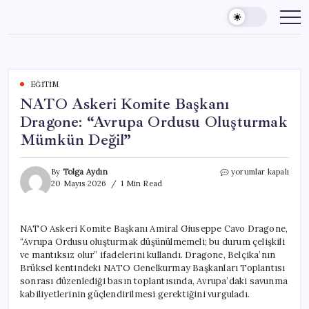
Skip
to
content
EĞITIM
NATO Askeri Komite Başkanı
Dragone: “Avrupa Ordusu Oluşturmak
Mümkün Değil”
NATO
By
Tolga Aydın
yorumlar kapalı
Askeri
20 Mayıs 2026
1 Min Read
Komite
Başkanı
Dragone:
NATO Askeri Komite Başkanı Amiral Giuseppe Cavo Dragone,
“Avrupa
“Avrupa Ordusu oluşturmak düşünülmemeli; bu durum çelişkili
Ordusu
Oluşturmak
ve mantıksız olur” ifadelerini kullandı. Dragone, Belçika’nın
Mümkün
Brüksel kentindeki NATO Genelkurmay Başkanları Toplantısı
Değil”
sonrası düzenlediği basın toplantısında, Avrupa’daki savunma
için
kabiliyetlerinin güçlendirilmesi gerektiğini vurguladı.