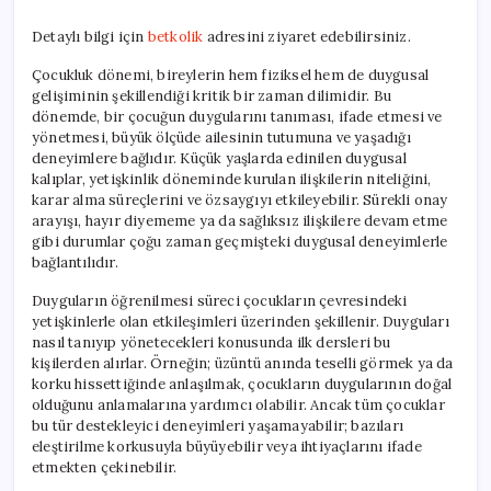
Etkileri
ve
Detaylı bilgi için
betkolik
adresini ziyaret edebilirsiniz.
İlişkilerimiz
Üzerindeki
Çocukluk dönemi, bireylerin hem fiziksel hem de duygusal
Rolü
gelişiminin şekillendiği kritik bir zaman dilimidir. Bu
için
dönemde, bir çocuğun duygularını tanıması, ifade etmesi ve
yönetmesi, büyük ölçüde ailesinin tutumuna ve yaşadığı
deneyimlere bağlıdır. Küçük yaşlarda edinilen duygusal
kalıplar, yetişkinlik döneminde kurulan ilişkilerin niteliğini,
karar alma süreçlerini ve özsaygıyı etkileyebilir. Sürekli onay
arayışı, hayır diyememe ya da sağlıksız ilişkilere devam etme
gibi durumlar çoğu zaman geçmişteki duygusal deneyimlerle
bağlantılıdır.
Duyguların öğrenilmesi süreci çocukların çevresindeki
yetişkinlerle olan etkileşimleri üzerinden şekillenir. Duyguları
nasıl tanıyıp yönetecekleri konusunda ilk dersleri bu
kişilerden alırlar. Örneğin; üzüntü anında teselli görmek ya da
korku hissettiğinde anlaşılmak, çocukların duygularının doğal
olduğunu anlamalarına yardımcı olabilir. Ancak tüm çocuklar
bu tür destekleyici deneyimleri yaşamayabilir; bazıları
eleştirilme korkusuyla büyüyebilir veya ihtiyaçlarını ifade
etmekten çekinebilir.