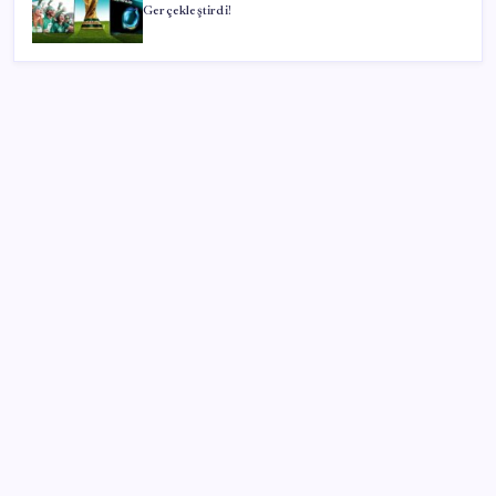
Gerçekleştirdi!
SON YAZILAR
Hürmüz Boğazı gerilimi petrol fiyatlarını yükseltti
Sürücüleri üzecek haber! Benzine ikinci zam yolda
Türkiye’de obezite alarmı! Kadınlarda oran yüzde
40’a ulaştı
Türkiye’den Ukrayna’ya yüklü mühimmat satışı
‘Uzay’a ayrılan AR-GE bütçesi 10 yılda 107 kat arttı