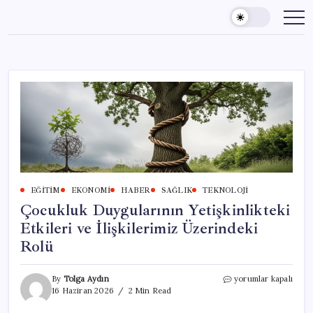
Skip
to
content
EĞITIM
EKONOMI
HABER
SAĞLIK
TEKNOLOJI
Çocukluk Duygularının Yetişkinlikteki
Etkileri ve İlişkilerimiz Üzerindeki
Rolü
Çocukluk
By
Tolga Aydın
yorumlar kapalı
Duygularının
16 Haziran 2026
2 Min Read
Yetişkinlikteki