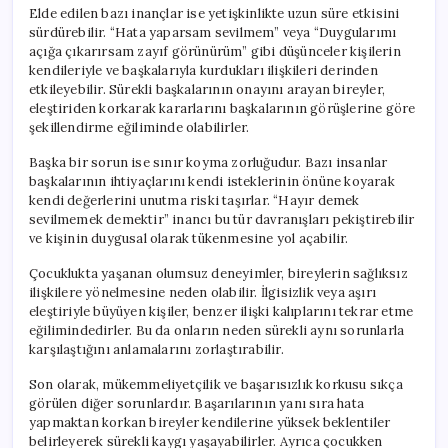
Elde edilen bazı inançlar ise yetişkinlikte uzun süre etkisini
sürdürebilir. “Hata yaparsam sevilmem” veya “Duygularımı
açığa çıkarırsam zayıf görünürüm” gibi düşünceler kişilerin
kendileriyle ve başkalarıyla kurdukları ilişkileri derinden
etkileyebilir. Sürekli başkalarının onayını arayan bireyler,
eleştiriden korkarak kararlarını başkalarının görüşlerine göre
şekillendirme eğiliminde olabilirler.
Başka bir sorun ise sınır koyma zorluğudur. Bazı insanlar
başkalarının ihtiyaçlarını kendi isteklerinin önüne koyarak
kendi değerlerini unutma riski taşırlar. “Hayır demek
sevilmemek demektir” inancı bu tür davranışları pekiştirebilir
ve kişinin duygusal olarak tükenmesine yol açabilir.
Çocuklukta yaşanan olumsuz deneyimler, bireylerin sağlıksız
ilişkilere yönelmesine neden olabilir. İlgisizlik veya aşırı
eleştiriyle büyüyen kişiler, benzer ilişki kalıplarını tekrar etme
eğilimindedirler. Bu da onların neden sürekli aynı sorunlarla
karşılaştığını anlamalarını zorlaştırabilir.
Son olarak, mükemmeliyetçilik ve başarısızlık korkusu sıkça
görülen diğer sorunlardır. Başarılarının yanı sıra hata
yapmaktan korkan bireyler kendilerine yüksek beklentiler
belirleyerek sürekli kaygı yaşayabilirler. Ayrıca çocukken